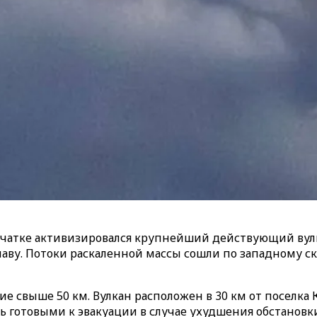
амчатке активизировался крупнейший действующий вулк
лаву. Потоки раскаленной массы сошли по западному ск
ие свыше 50 км. Вулкан расположен в 30 км от поселка 
 готовыми к эвакуации в случае ухудшения обстановк