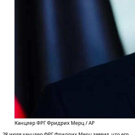
Канцлер ФРГ Фридрих Мерц / AP
28 июля канцлер ФРГ Фридрих Мерц заявил, что его