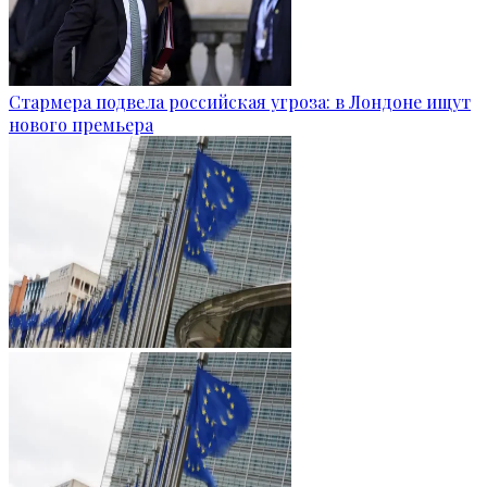
Стармера подвела российская угроза: в Лондоне ищут
нового премьера