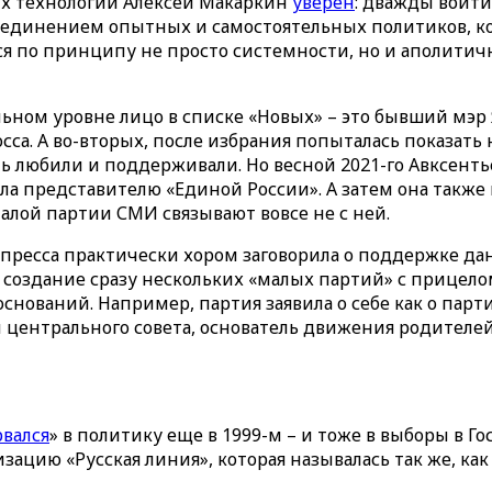
х технологий Алексей Макаркин
уверен
: дважды войти
объединением опытных и самостоятельных политиков, к
лся по принципу не просто системности, но и аполитич
ном уровне лицо в списке «Новых» – это бывший мэр Як
сса. А во-вторых, после избрания попыталась показать
нь любили и поддерживали. Но весной 2021-го Авксенть
ала представителю «Единой России». А затем она также
алой партии СМИ связывают вовсе не с ней.
 пресса практически хором заговорила о поддержке д
 создание сразу нескольких «малых партий» с прицело
снований. Например, партия заявила о себе как о парт
 центрального совета, основатель движения родителей
рвался
» в политику еще в 1999-м – и тоже в выборы в Го
ию «Русская линия», которая называлась так же, как 