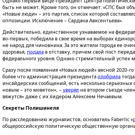
Однако первый вице-президент Центра политически
быть не может. Кроме того, он отмечает: «СПС был 
«Новые люди» – это партия, список которой составля
оппозиции. Исключение – Сардана Авксентьева».
Действительно, единственное узнаваемое на федераль
во-первых, победила в свое время на выборах единоро
не народ для чиновника. За это жители города ее оче
здоровья,
подала
в отставку, причем свой пост перед
федерального уровня. Однако стремительный успех м
Сразу после появления «Новых людей» весной 2020-го
более что администрация президента
одобрила
тогда
инсайдерских сообщений, есть несколько серьезных о
новым – это моветон», –
уверял
на втором съезде член
вяжутся» даже с их лидером Алексеем Нечаевым.
Секреты Полишинеля
По расследованию журналистов, основатель Faberlic «
общероссийскую политическую общественную организац