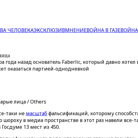
ВА ЧЕЛОВЕКА
ЭКСКЛЮЗИВ
МНЕНИЕ
ВОЙНА В ГАЗЕ
ВОЙНА
лица
 года назад основатель Faberlic, который давно хотел
жет оказаться партией-однодневкой
арые лица / Others
се-таки не
масштаб
фальсификаций, которому способств
о шороху в медиа пространстве в этот раз навели все-т
Госдуме 13 мест из 450.