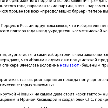
тоги официального подсчета волеизъявления граждан,
яностого года, парламентские партии, а пять парламент
шихся процентов всех «преодолевших барьер» теперь 
рцев: в России вдруг «оказалось, что избиратель непл
всего полтора года назад учредитель косметической ко
ерты, журналисты и сами избиратели: в чем заключает
утверждают, что «Новым людям» с их популистской пр
м спикере Вячеславе Володине
называют
«бешеным при
оспринимаются как реинкарнация некогда популярного л
ктически «старых знакомых».
раскруткой «Новых» на самом деле стоит «архитектор»
емцовым и Ириной Хакамадой и создал блок СПС, подк