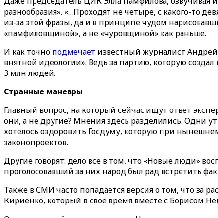
Даже председатель ЦИК Элла Памфилова, озвучивая и
разнообразия». «…Проходят не четыре, с какого-то дев
из-за этой фразы, да и в принципе чудом нарисовав
«памфиловщиной», а не «чуровщиной» как раньше.
И как точно
подмечает
известный журналист Андрей Пе
внятной идеологии». Ведь за партию, которую создал 
3 млн людей.
Странные маневры
Главный вопрос, на который сейчас ищут ответ эксп
они, а не другие? Мнения здесь разделились. Одни 
хотелось оздоровить Госдуму, которую при нынешне
законопроектов.
Другие говорят: дело все в том, что «Новые люди» в
проголосовавший за них народ был рад встретить фа
Также в СМИ часто попадается версия о том, что за 
Кириенко, который в свое время вместе с Борисом Н