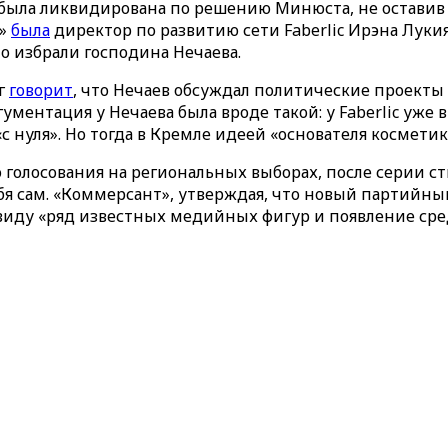
 была ликвидирована по решению Минюста, не оставив 
й»
была
директор по развитию сети Faberlic Ирэна Луки
о избрали господина Нечаева.
г
говорит
, что Нечаев обсуждал политические проекты 
ументация у Нечаева была вроде такой: у Faberlic уже 
с нуля». Но тогда в Кремле идеей «основателя косметик
го голосования на региональных выборах, после серии с
 сам. «Коммерсант», утверждая, что новый партийный 
 виду «ряд известных медийных фигур и появление ср