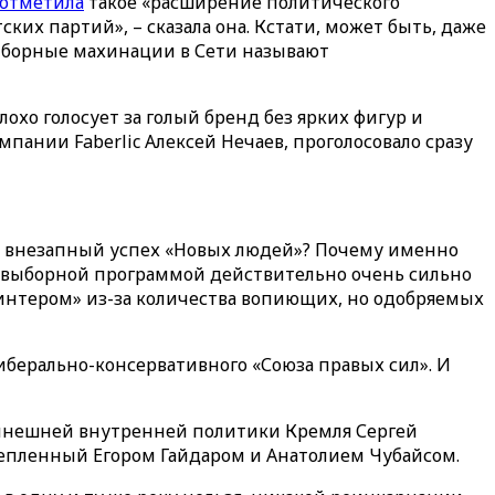
отметила
такое «расширение политического
ских партий», – сказала она. Кстати, может быть, даже
выборные махинации в Сети называют
охо голосует за голый бренд без ярких фигур и
мпании Faberlic Алексей Нечаев, проголосовало сразу
ся внезапный успех «Новых людей»? Почему именно
едвыборной программой действительно очень сильно
нтером» из-за количества вопиющих, но одобряемых
иберально-консервативного «Союза правых сил». И
 нынешней внутренней политики Кремля Сергей
репленный Егором Гайдаром и Анатолием Чубайсом.