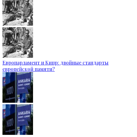
Европарламент и Кипр: двойные стандарты
европейской памяти?