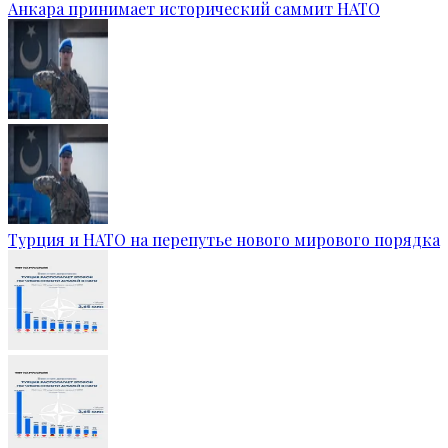
Анкара принимает исторический саммит НАТО
Турция и НАТО на перепутье нового мирового порядка