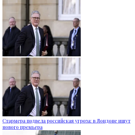
Стармера подвела российская угроза: в Лондоне ищут
нового премьера