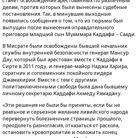
станет освобождение арестованных по различным
делам, против которых были вынесены судебные
постановления. Так, в минувшие выходные
появились сообщения о том, что из тюрьмы был
выпущен после вынесения оправдательного
приговора младший сын Муаммара Каддафи – Саади.
В Мисрате были освобождены бывший начальник
службы внутренней безопасности генерал Мансур
Дау, который был арестован вместе с Каддафи в
Сирте в 2011 году, и генерал-майор Наджи Харира,
соратник и соплеменник покойного лидера
Джамахирии. Вместе с тем с другими
политзаключенными свобода была дана бывшему
личному секретарю Каддафи Ахмеду Рамадану.
«Эти решения не были бы приняты, если бы не
реальное и серьезное желание ливийского народа
перевернуть болезненные страницы прошлого,
преодолеть разногласия, отказаться от раскола,
остановить кровопролитие и положить конец