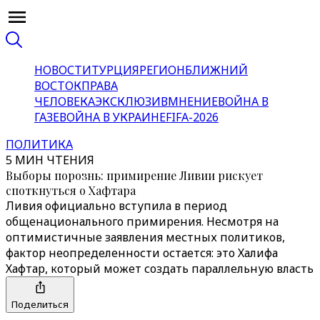
НОВОСТИ
ТУРЦИЯ
РЕГИОН
БЛИЖНИЙ
ВОСТОК
ПРАВА
ЧЕЛОВЕКА
ЭКСКЛЮЗИВ
МНЕНИЕ
ВОЙНА В
ГАЗЕ
ВОЙНА В УКРАИНЕ
FIFA-2026
ПОЛИТИКА
5 МИН ЧТЕНИЯ
Выборы порознь: примирение Ливии рискует
споткнуться о Хафтара
Ливия официально вступила в период
общенационального примирения. Несмотря на
оптимистичные заявления местных политиков,
фактор неопределенности остается: это Халифа
Хафтар, который может создать параллельную власть
Поделиться