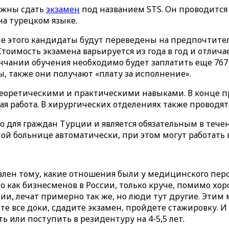
лжны сдать
экзамен
под названием STS. Он проводится 2 
на турецком языке.
е этого кандидаты будут переведены на предпочтител
Стоимость экзамена варьируется из года в год и отлич
кончании обучения необходимо будет заплатить еще 76
, также они получают «плату за исполнение».
теоретическими и практическими навыками. В конце пр
я работа. В хирургических отделениях также проводя
о для граждан Турции и является обязательным в течен
ной больнице автоматически, при этом могут работать 
ивлен тому, какие отношения были у медицинского перс
это как бизнесменов в России, только круче, помимо хор
ссии, лечат примерно так же, но люди тут другие. Эт
е все доки, сдадите экзамен, пройдете стажировку. И 
ь или поступить в резидентуру на 4-5,5 лет.