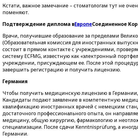
Кстати, важное замечание – стоматологам тут не оче
поменяют.
Подтверждение диплома в
Европе
Соединенное Кор
Врачи, получившие образование за пределами Великоб
(Образовательная комиссия для иностранных выпуск
состоит в прямом контакте с учреждениями, проверя
систему ECFMG, известную как «электронный портфе
учреждении, присуждающем ее. После этой процедур
завершить регистрацию и получить лицензию.
Германия
Чтобы получить медицинскую лицензию в Германии, н
Кандидаты подают заявление в компетентную медици
квалификацию иностранных врачей с немецким станд
достаточного профессионального опыта, он направляе
медицину, общую хирургию, фармакологию и неотлож
специализации. После сдачи Kenntnisprüfung, а иногд
Германии.