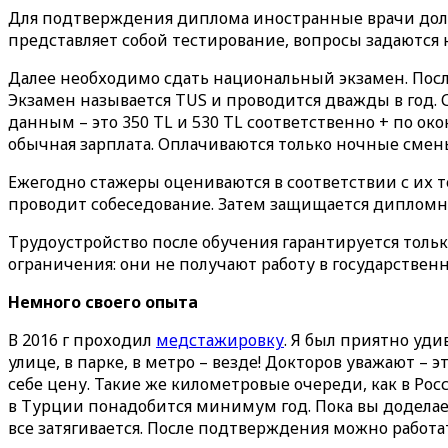
Для подтверждения диплома иностранные врачи до
представляет собой тестирование, вопросы задаются 
Далее необходимо сдать национальный экзамен. Посл
Экзамен называется TUS и проводится дважды в год. 
данным – это 350 TL и 530 TL соответственно + по о
обычная зарплата. Оплачиваются только ночные смены
Ежегодно стажеры оцениваются в соответствии с их 
проводит собеседование. Затем защищается дипломна
Трудоустройство после обучения гарантируется тольк
ограничения: они не получают работу в государствен
Немного своего опыта
В 2016 г проходил
медстажировку
. Я был приятно уд
улице, в парке, в метро – везде! Докторов уважают – 
себе цену. Такие же километровые очереди, как в Ро
в Турции понадобится минимум год. Пока вы доделает
все затягивается. После подтверждения можно работат