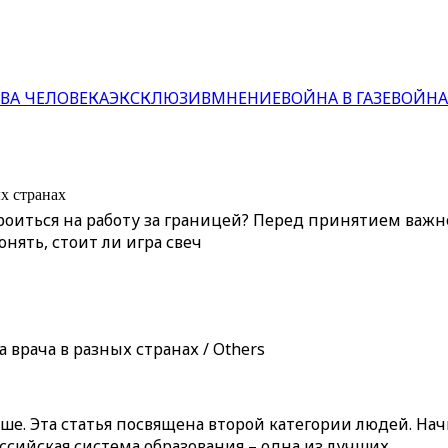
ВА ЧЕЛОВЕКА
ЭКСКЛЮЗИВ
МНЕНИЕ
ВОЙНА В ГАЗЕ
ВОЙНА
х странах
троиться на работу за границей? Перед принятием ва
ять, стоит ли игра свеч
врача в разных странах / Others
ше. Эта статья посвящена второй категории людей. Начн
ссийская система образования – одна из лучших.