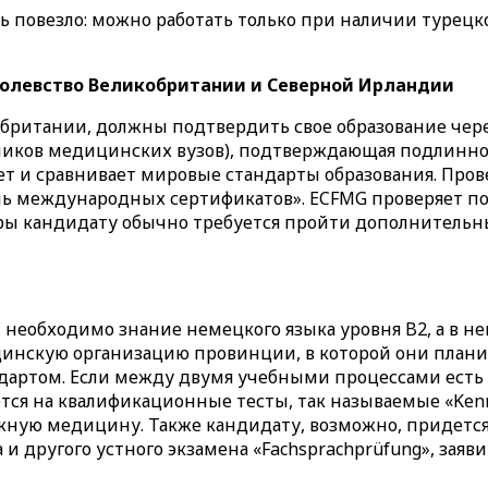
нь повезло: можно работать только при наличии турецк
олевство Великобритании и Северной Ирландии
ритании, должны подтвердить свое образование через 
ников медицинских вузов), подтверждающая подлиннос
ет и сравнивает мировые стандарты образования. Пров
ль международных сертификатов». ECFMG проверяет п
ы кандидату обычно требуется пройти дополнительные
еобходимо знание немецкого языка уровня B2, а в не
нскую организацию провинции, в которой они плани
артом. Если между двумя учебными процессами есть 
тся на квалификационные тесты, так называемые «Kenn
ную медицину. Также кандидату, возможно, придется
а и другого устного экзамена «Fachsprachprüfung», зая