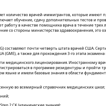
ет количество врачей-иммигрантов, которые имеют пр
ключает обучение, сдачу дополнительных тестов и пров
т работу в качестве помощника врача в течение трех л
рение со стороны министерства здравоохранения, это о
 составляют почти четверть штата врачей США. Серт
 (GME), а также для прохождения 3-го этапа экзамен
сти медицинского лицензирования. Иностранному врач
егистрироваться в программе резидентуры и пройти т
ком языке и имели базовые знания в области фундамен
несенную во всемирный справочник медицинских школ;
аний;
Step 2 CK (клинические знания);