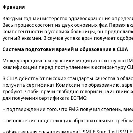
Франция
Каждый год министерство здравоохранения определя
Весь процесс состоит из двух основных фаз. Первая в
компетентности в условиях больницы, он предполагае
устный экзамен. В случае успеха врач получает одоб
Система подготовки врачей и образования в США
Международные выпускники медицинских вузов (IMG)
квалификации перед поступлением в аспирантуру США
В США действуют высокие стандарты качества в обла
получить сертификат Комиссии по образованию, зар
требуют, чтобы врачи свободно говорили на английс
для получения сертификата ECFMG:
– подтверждение того, что FMG получил степень, в
– выполнение недостающих образовательных требов
– обязательная сдача экзаменов USMLE Step 1 и USMLE 