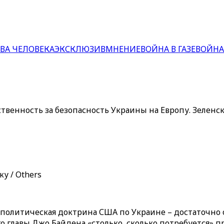
ВА ЧЕЛОВЕКА
ЭКСКЛЮЗИВ
МНЕНИЕ
ВОЙНА В ГАЗЕ
ВОЙНА
енность за безопасность Украины на Европу. Зеленск
у / Others
политическая доктрина США по Украине – достаточно
 главы Джо Байдена «столько, сколько потребуется» п