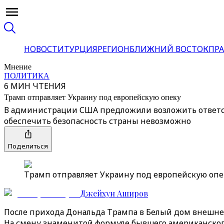
НОВОСТИ
ТУРЦИЯ
РЕГИОН
БЛИЖНИЙ ВОСТОК
ПРА
Мнение
ПОЛИТИКА
6 МИН ЧТЕНИЯ
Трамп отправляет Украину под европейскую опеку
В администрации США предложили возложить ответств
обеспечить безопасность страны невозможно
Поделиться
Трамп отправляет Украину под европейскую опек
Джейхун Аширов
После прихода Дональда Трампа в Белый дом внешне
На смену знаменитой формуле бывшего американского