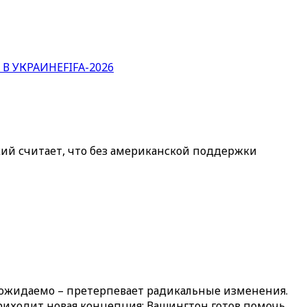
 В УКРАИНЕ
FIFA-2026
ий считает, что без американской поддержки
 ожидаемо – претерпевает радикальные изменения.
риходит новая концепция: Вашингтон готов помочь