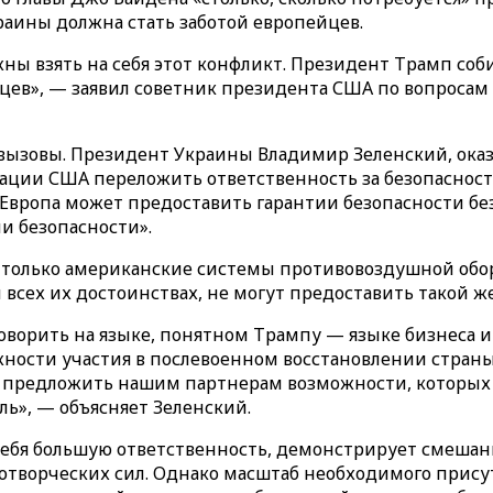
раины должна стать заботой европейцев.
ы взять на себя этот конфликт. Президент Трамп соби
йцев», — заявил советник президента США по вопросам
 вызовы. Президент Украины Владимир Зеленский, ок
ии США переложить ответственность за безопасность
то Европа может предоставить гарантии безопасности бе
и безопасности».
: только американские системы противовоздушной обо
и всех их достоинствах, не могут предоставить такой ж
оворить на языке, понятном Трампу — языке бизнеса 
сти участия в послевоенном восстановлении страны. 
 предложить нашим партнерам возможности, которых ра
ь», — объясняет Зеленский.
 себя большую ответственность, демонстрирует смеша
творческих сил. Однако масштаб необходимого присут