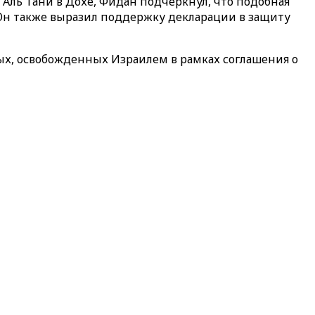
ль Тани в Дохе, Фидан подчеркнул, что подобная
Он также выразил поддержку декларации в защиту
ных, освобожденных Израилем в рамках соглашения о