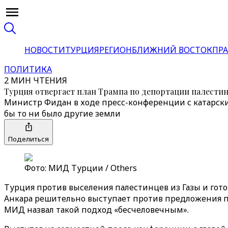
НОВОСТИ
ТУРЦИЯ
РЕГИОН
БЛИЖНИЙ ВОСТОК
ПРА
ПОЛИТИКА
2 МИН ЧТЕНИЯ
Турция отвергает план Трампа по депортации палести
Министр Фидан в ходе пресс-конференции с катарски
бы то ни было другие земли
Поделиться
Фото: МИД Турции / Others
Турция против выселения палестинцев из Газы и го
Анкара решительно выступает против предложения пр
МИД назвал такой подход «бесчеловечным».