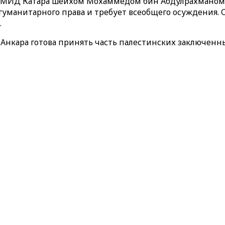
й МИД Катара шейхом Мохаммедом бин Абдулрахманом А
манитарного права и требует всеобщего осуждения. 
.
о Анкара готова принять часть палестинских заключен