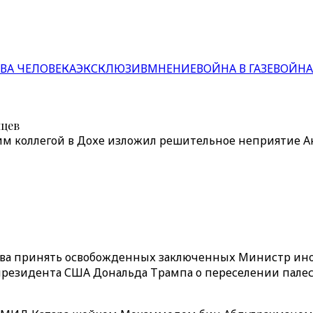
ВА ЧЕЛОВЕКА
ЭКСКЛЮЗИВ
МНЕНИЕ
ВОЙНА В ГАЗЕ
ВОЙНА
нцев
м коллегой в Дохе изложил решительное неприятие Ан
това принять освобожденных заключенных Министр ино
езидента США Дональда Трампа о переселении палести