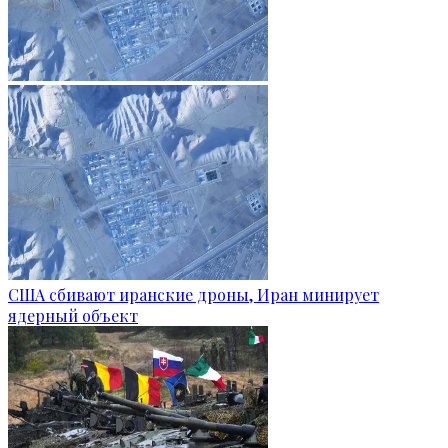
США сбивают иранские дроны, Иран минирует
ядерный объект