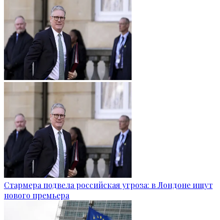
Стармера подвела российская угроза: в Лондоне ищут
нового премьера