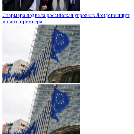
Стармера подвела российская угроза: в Лондоне ищут
нового премьера