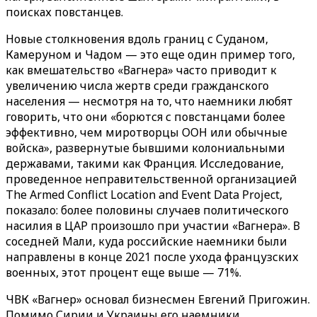
поисках повстанцев.
Новые столкновения вдоль границ с Суданом,
Камеруном и Чадом — это еще один пример того,
как вмешательство «‎Вагнера»‎ часто приводит к
увеличению числа жертв среди гражданского
населения — несмотря на то, что наемники любят
говорить, что они «борются с повстанцами более
эффективно, чем миротворцы ООН или обычные
войска», развернутые бывшими колониальными
державами, такими как Франция. Исследование,
проведенное неправительственной организацией
The Armed Conflict Location and Event Data Project,
показало: более половины случаев политического
насилия в ЦАР произошло при участии «‎‎Вагнера». В
соседней Мали, куда российские наемники были
направлены в конце 2021 после ухода французских
военных, этот процент еще выше — 71%.
ЧВК «‎Вагнер»‎ основал бизнесмен Евгений Пригожин.
Помимо Сирии и Украины его наемники