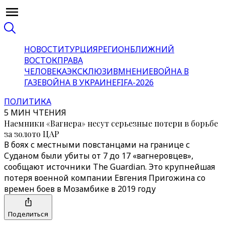
НОВОСТИ
ТУРЦИЯ
РЕГИОН
БЛИЖНИЙ
ВОСТОК
ПРАВА
ЧЕЛОВЕКА
ЭКСКЛЮЗИВ
МНЕНИЕ
ВОЙНА В
ГАЗЕ
ВОЙНА В УКРАИНЕ
FIFA-2026
ПОЛИТИКА
5 МИН ЧТЕНИЯ
Наемники «‎Вагнера»‎ несут серьезные потери в борьбе
за золото ЦАР
В боях с местными повстанцами на границе с
Суданом были убиты от 7 до 17 «‎вагнеровцев»,
сообщают источники‎ The Guardian. Это крупнейшая
потеря военной компании Евгения Пригожина со
времен боев в Мозамбике в 2019 году
Поделиться