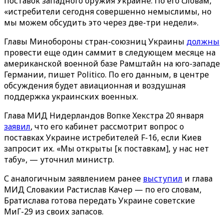
поставок западного оружия Украине. По его словам,
«истребители сегодня совершенно немыслимы, но
мы можем обсудить это через две-три недели».
Главы Минобороны стран-союзниц Украины
должны
провести еще один саммит в следующем месяце на
американской военной базе Рамштайн на юго-западе
Германии, пишет Politico. По его данным, в центре
обсуждения будет авиационная и воздушная
поддержка украинских военных.
Глава МИД Нидерландов Вопке Хекстра 20 января
заявил
, что его кабинет рассмотрит вопрос о
поставках Украине истребителей F-16, если Киев
запросит их. «Мы открыты [к поставкам], у нас нет
табу», — уточнил министр.
С аналогичным заявлением ранее
выступил
и глава
МИД Словакии Растислав Качер — по его словам,
Братислава готова передать Украине советские
МиГ-29 из своих запасов.