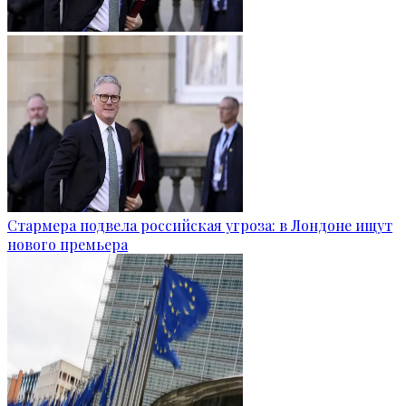
Стармера подвела российская угроза: в Лондоне ищут
нового премьера