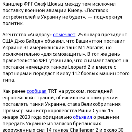
Канцлер ФРГ Олаф Шольц между тем исключил
поставку военной авиации Киеву. «Поставок
истребителей в Украину не будет», — подчеркнул
политик.
Агентство «‎Анадолу»
отмечает
: 25 января президент
США Джо Байден объявил, что Вашингтон поставит
Украине 31 американский танк M1 Abrams, но
исключительно «‎для самозащиты»‎. В тот же день
правительство ФРГ уточнило, что снимает запрет на
поставки немецких танков Leopard 2 и вместе с
партнерами передаст Киеву 112 боевых машин этого
типа.
Как ранее
сообщал
TRT на русском, последней
европейской страной, объявившей о намерении
поставлять танки Украине, стала Великобритания.
Премьер-министр королевства Риши Сунак 15
января 2023 года официально
объявил
о решении
передать Украине из запасов британских
вооруженных сил 14 танков Challenger 2 и около 30