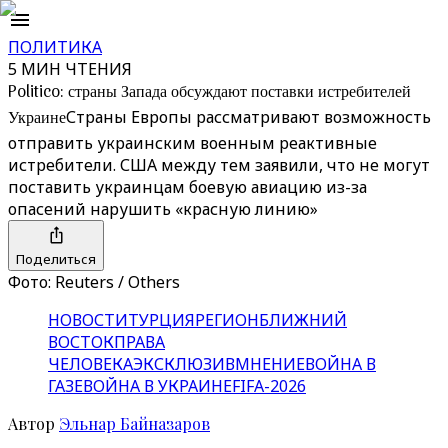
ПОЛИТИКА
5 МИН ЧТЕНИЯ
Politico: страны Запада обсуждают поставки истребителей
Украине
Страны Европы рассматривают возможность
отправить украинским военным реактивные
истребители. США между тем заявили, что не могут
поставить украинцам боевую авиацию из-за
опасений нарушить «‎красную линию»‎
Поделиться
Фото: Reuters / Others
НОВОСТИ
ТУРЦИЯ
РЕГИОН
БЛИЖНИЙ
ВОСТОК
ПРАВА
ЧЕЛОВЕКА
ЭКСКЛЮЗИВ
МНЕНИЕ
ВОЙНА В
ГАЗЕ
ВОЙНА В УКРАИНЕ
FIFA-2026
Автор
Эльнар Байназаров