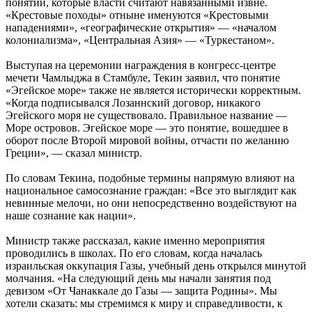
понятий, которые власти считают навязанными извне.
«Крестовые походы» отныне именуются «Крестовыми
нападениями», «географические открытия» — «началом
колониализма», «Центральная Азия» — «Туркестаном».
Выступая на церемонии награждения в конгресс-центре
мечети Чамлыджа в Стамбуле, Текин заявил, что понятие
«Эгейское море» также не является исторически корректным.
«Когда подписывался Лозаннский договор, никакого
Эгейского моря не существовало. Правильное название —
Море островов. Эгейское море — это понятие, вошедшее в
оборот после Второй мировой войны, отчасти по желанию
Греции», — сказал министр.
По словам Текина, подобные термины напрямую влияют на
национальное самосознание граждан: «Все это выглядит как
невинные мелочи, но они непосредственно воздействуют на
наше сознание как нации».
Министр также рассказал, какие именно мероприятия
проводились в школах. По его словам, когда началась
израильская оккупация Газы, учебный день открылся минутой
молчания. «На следующий день мы начали занятия под
девизом «От Чанаккале до Газы — защита Родины». Мы
хотели сказать: мы стремимся к миру и справедливости, к