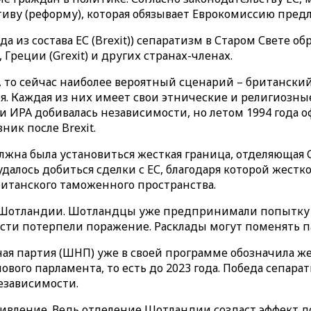
ву (реформу), которая обязывает Еврокомиссию предл
а из состава ЕС (Brexit)) сепаратизм в Старом Свете 
), Греции (Grexit) и других странах-членах.
 то сейчас наиболее вероятный сценарий – британски
ия. Каждая из них имеет свои этнические и религиозны
и ИРА добивалась независимости, но летом 1994 года
ик после Brexit.
олжна была установиться жесткая граница, отделяющая
далось добиться сделки с ЕС, благодаря которой жестк
ританского таможенного пространства.
 Шотландии. Шотландцы уже предпринимали попытку с
сти потерпели поражение. Расклады могут поменять па
ая партия (ШНП) уже в своей программе обозначила ж
ого парламента, то есть до 2023 года. Победа сепарат
езависимости.
отивление. Ведь отделение Шотландии создаст эффект 