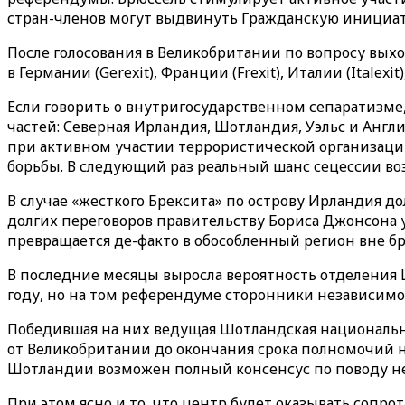
стран-членов могут выдвинуть Гражданскую инициати
После голосования в Великобритании по вопросу выход
в Германии (Gerexit), Франции (Frexit), Италии (Italexit
Если говорить о внутригосударственном сепаратизме,
частей: Северная Ирландия, Шотландия, Уэльс и Англ
при активном участии террористической организаци
борьбы. В следующий раз реальный шанс сецессии возн
В случае «жесткого Брексита» по острову Ирландия д
долгих переговоров правительству Бориса Джонсона у
превращается де-факто в обособленный регион вне б
В последние месяцы выросла вероятность отделения
году, но на том референдуме сторонники независимо
Победившая на них ведущая Шотландская национальн
от Великобритании до окончания срока полномочий нов
Шотландии возможен полный консенсус по поводу н
При этом ясно и то, что центр будет оказывать сопр