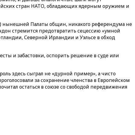
пейских стран НАТО, обладающих ядерным оружием и
да) нынешней Палаты общин, никакого референдума не
ондон стремится предотвратить сецессию «умной
отландии, Северной Ирландии и Уэльсе в обход
есты и забастовки, оспорить решение в суде или
оль здесь сыграл не «дурной пример», а чисто
роголосовали за сохранение членства в Европейском
очитал остаться в союзе со свободой передвижения