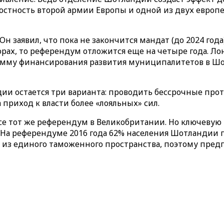
лостность второй армии Европы и одной из двух евро
н заявил, что пока не закончится мандат (до 2024 го
орах, то референдум отложится еще на четыре года. Л
грамму финансирования развития муниципалитетов в Ш
ии остается три варианта: проводить бессрочные прот
приход к власти более «лояльных» сил.
е тот же референдум в Великобритании. Но ключевую р
На референдуме 2016 года 62% населения Шотландии п
из единого таможенного пространства, поэтому предп