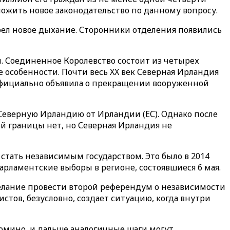
ожить новое законодательство по данному вопросу.
обрел новое дыхание. Сторонники отделения появились
й. Соединенное Королевство состоит из четырех
е особенности. Почти весь XX век Северная Ирландия
 официально объявила о прекращении вооруженной
 Северную Ирландию от Ирландии (ЕС). Однако после
ой границы нет, но Северная Ирландия не
тать независимым государством. Это было в 2014
рламентские выборы в регионе, состоявшиеся 6 мая.
елание провести второй референдум о независимости
истов, безусловно, создает ситуацию, когда внутри
домино, и дальше аналогичные шаги могут