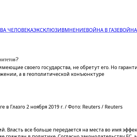
ВА ЧЕЛОВЕКА
ЭКСКЛЮЗИВ
МНЕНИЕ
ВОЙНА В ГАЗЕ
ВОЙНА
нитетов?
меющие своего государства, не обретут его. Но гаранти
ожении, а в геополитической конъюнктуре
Глазго 2 ноября 2019 г. / Фото: Reuters / Reuters
ций. Власть все больше передается на места во имя эфф
 граждан в политике. Согласно законодательству ЕС, 