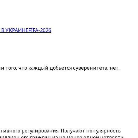
 В УКРАИНЕ
FIFA-2026
и того, что каждый добьется суверенитета, нет.
ективного регулирования. Получают популярность
миллион его граждан из не менее одной четверти