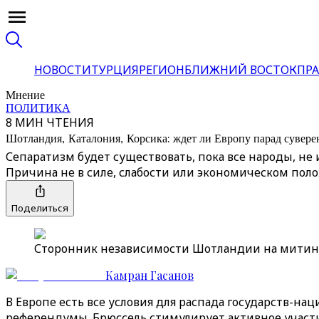
НОВОСТИ
ТУРЦИЯ
РЕГИОН
БЛИЖНИЙ ВОСТОК
ПРА
Мнение
ПОЛИТИКА
8 МИН ЧТЕНИЯ
Шотландия, Каталония, Корсика: ждет ли Европу парад сувере
Сепаратизм будет существовать, пока все народы, не и
Причина не в силе, слабости или экономическом пол
Поделиться
Сторонник независимости Шотландии на митинге в 
Камран Гасанов
В Европе есть все условия для распада государств-на
референдумы. Брюссель стимулирует активное участие