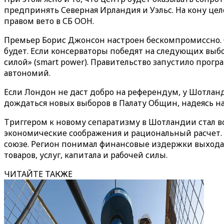
предпринять Северная Ирландия и Уэльс. На кону це
правом вето в СБ ООН.
Премьер Борис Джонсон настроен бескомпромиссно. О
будет. Если консерваторы победят на следующих выб
силой» (smart power). Правительство запустило про
автономий.
Если Лондон не даст добро на референдум, у Шотланд
дождаться новых выборов в Палату Общин, надеясь на 
Триггером к новому сепаратизму в Шотландии стал вс
экономические соображения и рациональный расчет. 
союзе. Регион понимал финансовые издержки выхода 
товаров, услуг, капитала и рабочей силы.
ЧИТАЙТЕ ТАКЖЕ