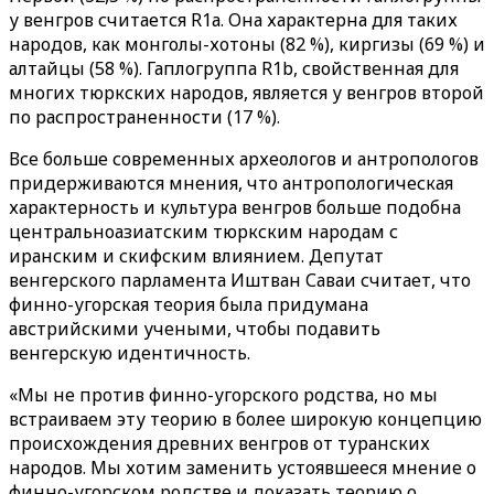
у венгров считается R1а. Она характерна для таких
народов, как монголы-хотоны (82 %), киргизы (69 %) и
алтайцы (58 %). Гаплогруппа R1b, свойственная для
многих тюркских народов, является у венгров второй
по распространенности (17 %).
Все больше современных археологов и антропологов
придерживаются мнения, что антропологическая
характерность и культура венгров больше подобна
центральноазиатским тюркским народам с
иранским и скифским влиянием. Депутат
венгерского парламента Иштван Саваи считает, что
финно-угорская теория была придумана
австрийскими учеными, чтобы подавить
венгерскую идентичность.
«Мы не против финно-угорского родства, но мы
встраиваем эту теорию в более широкую концепцию
происхождения древних венгров от туранских
народов. Мы хотим заменить устоявшееся мнение о
финно-угорском родстве и доказать теорию о