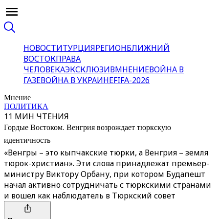
НОВОСТИ
ТУРЦИЯ
РЕГИОН
БЛИЖНИЙ
ВОСТОК
ПРАВА
ЧЕЛОВЕКА
ЭКСКЛЮЗИВ
МНЕНИЕ
ВОЙНА В
ГАЗЕ
ВОЙНА В УКРАИНЕ
FIFA-2026
Мнение
ПОЛИТИКА
11 МИН ЧТЕНИЯ
Гордые Востоком. Венгрия возрождает тюркскую
идентичность
«Венгры – это кыпчакские тюрки, а Венгрия – земля
тюрок-христиан». Эти слова принадлежат премьер-
министру Виктору Орбану, при котором Будапешт
начал активно сотрудничать с тюркскими странами
и вошел как наблюдатель в Тюркский совет