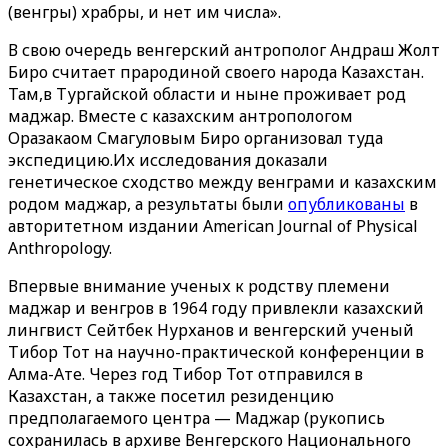
(венгры) храбры, и нет им числа».
В свою очередь венгерский антрополог Андраш Жолт
Биро считает прародиной своего народа Казахстан.
Там,в Тургайской области и ныне проживает род
маджар. Вместе с казахским антропологом
Оразакаом Смагуловым Биро организовал туда
экспедицию.Их исследования доказали
генетическое сходство между венграми и казахским
родом маджар, а результаты были
опубликованы
в
авторитетном издании American Journal of Physical
Anthropology.
Впервые внимание ученых к родству племени
маджар и венгров в 1964 году привлекли казахский
лингвист Сейтбек Нурханов и венгерский ученый
Тибор Тот на научно-практической конференции в
Алма-Ате. Через год Тибор Тот отправился в
Казахстан, а также посетил резиденцию
предполагаемого центра — Маджар (рукопись
сохранилась в архиве Венгерского Национального