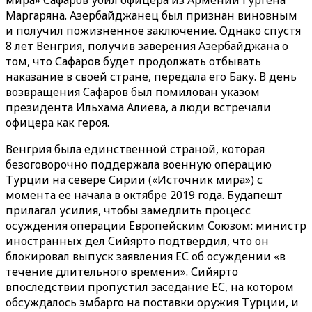
мира» Сафаров убил офицера из Армении Гургена
Маргаряна. Азербайджанец был признан виновным
и получил пожизненное заключение. Однако спустя
8 лет Венгрия, получив заверения Азербайджана о
том, что Сафаров будет продолжать отбывать
наказание в своей стране, передала его Баку. В день
возвращения Сафаров был помилован указом
президента Ильхама Алиева, а люди встречали
офицера как героя.
Венгрия была единственной страной, которая
безоговорочно поддержала военную операцию
Турции на севере Сирии («Источник мира») с
момента ее начала в октябре 2019 года. Будапешт
прилагал усилия, чтобы замедлить процесс
осуждения операции Европейским Союзом: министр
иностранных дел Сийярто подтвердил, что он
блокировал выпуск заявления ЕС об осуждении «в
течение длительного времени». Сийярто
впоследствии пропустил заседание ЕС, на котором
обсуждалось эмбарго на поставки оружия Турции, и