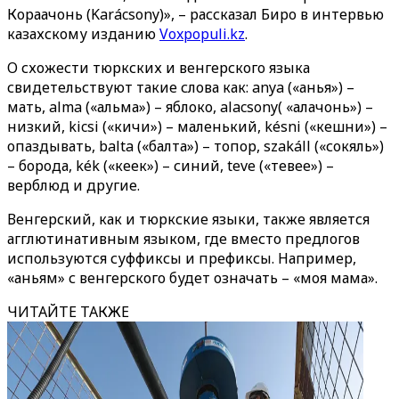
Кораачонь (Karácsony)», – рассказал Биро в интервью
казахскому изданию
Voxpopuli.kz
.
О схожести тюркских и венгерского языка
свидетельствуют такие слова как: anya («анья») –
мать, alma («альма») – яблоко, alacsony( «алачонь») –
низкий, kicsi («кичи») – маленький, késni («кешни») –
опаздывать, balta («балта») – топор, szakáll («сокяль»)
– борода, kék («кеек») – синий, teve («тевее») –
верблюд и другие.
Венгерский, как и тюркские языки, также является
агглютинативным языком, где вместо предлогов
используются суффиксы и префиксы. Например,
«аньям» с венгерского будет означать – «моя мама».
ЧИТАЙТЕ ТАКЖЕ