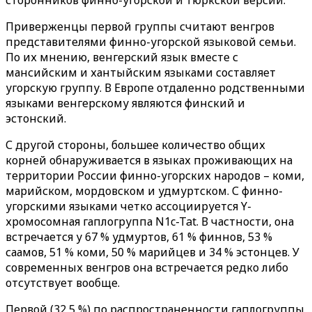
сторонников финно-угорской и тюркской версии.
Приверженцы первой группы считают венгров
представителями финно-угорской языковой семьи.
По их мнению, венгерский язык вместе с
мансийским и хантыйским языками составляет
угорскую группу. В Европе отдаленно родственными
языками венгерскому являются финский и
эстонский.
С другой стороны, большее количество общих
корней обнаруживается в языках проживающих на
территории России финно-угорских народов – коми,
марийском, мордовском и удмуртском. С финно-
угорскими языками четко ассоциируется Y-
хромосомная гаплогруппа N1c-Tat. В частности, она
встречается у 67 % удмуртов, 61 % финнов, 53 %
саамов, 51 % коми, 50 % марийцев и 34 % эстонцев. У
современных венгров она встречается редко либо
отсутствует вообще.
Первой (32,5 %) по распространенности гаплогруппы