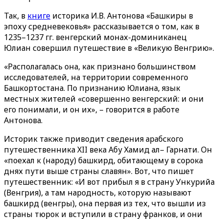
Так, в
книге
историка И.В. Антонова «Башкиры в
эпоху средневековья» рассказывается о том, как в
1235–1237 гг. венгерский монах-доминиканец
Юлиан совершил путешествие в «Великую Венгрию».
«Располагалась она, как признано большинством
исследователей, на территории современного
Башкортостана. По признанию Юлиана, язык
местных жителей «совершенно венгерский: и они
его понимали, и он их», – говорится в работе
Антонова.
Историк также приводит сведения арабского
путешественника XII века Абу Хамид ал– Гарнати. Он
«поехал к (народу) башкирд, обитающему в сорока
днях пути выше страны славян». Вот, что пишет
путешественник: «И вот прибыл я в страну Ункурийа
(Венгрия), а там народность, которую называют
башкирд (венгры), она первая из тех, что вышли из
страны тюрок и вступили в страну франков, и они