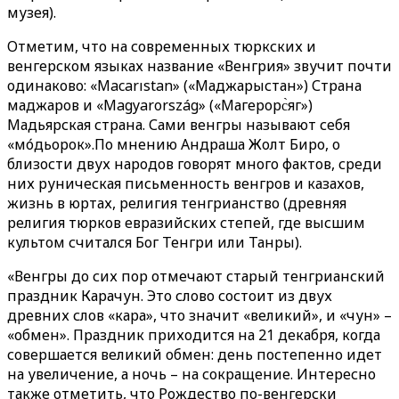
музея).
Отметим, что на современных тюркских и
венгерском языках название «Венгрия» звучит почти
одинаково: «Macarıstan» («Маджарыстан») Страна
маджаров и «Magyarország» («Магерорс̀яг»)
Мадьярская страна. Сами венгры называют себя
«мо́дьорок».По мнению Андраша Жолт Биро, о
близости двух народов говорят много фактов, среди
них руническая письменность венгров и казахов,
жизнь в юртах, религия тенгрианство (древняя
религия тюрков евразийских степей, где высшим
культом считался Бог Тенгри или Танры).
«Венгры до сих пор отмечают старый тенгрианский
праздник Карачун. Это слово состоит из двух
древних слов «кара», что значит «великий», и «чун» –
«обмен». Праздник приходится на 21 декабря, когда
совершается великий обмен: день постепенно идет
на увеличение, а ночь – на сокращение. Интересно
также отметить, что Рождество по-венгерски