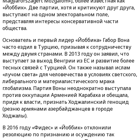
Magyarországért Mozgalom»), более известная как
«Йоббик». Две партии, хотя и критикуют друг друга,
выступают на одном электоральном поле,
представляя интересы консервативной части
общества.
Основатель и первый лидер «Йоббика» Габор Вона
часто ездил в Турцию, призывая к сотрудничеству
между двумя странами. В 2013 году он заявил, что
выступает за выход Венгрии из ЕС и развитие более
тесных связей с Турцией. Он также называл ислам
«лучом света» для человечества в условиях светского,
либерального и материалистического мрака
глобализма. Партия Воны неоднократно выступала
против оккупации Арменией Карабаха и обещала,
придя к власти, признать Ходжалинский геноцид
(резню армянами азербайджанцев в городе
Ходжалы).
В 2016 году «Фидес» и «Йоббик» отклонили
резолюцию по признанию и осуждению так