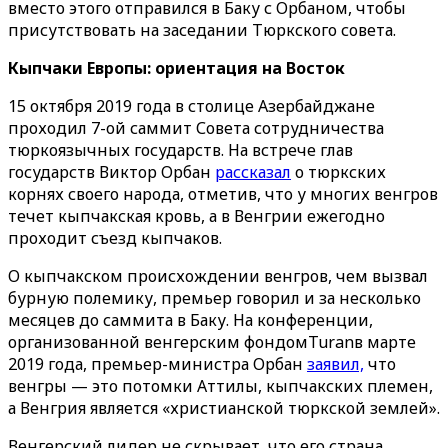
вместо этого отправился в Баку с Орбаном, чтобы
присутствовать на заседании Тюркского совета.
Кыпчаки Европы: ориентация на Восток
15 октября 2019 года в столице Азербайджане
проходил 7-ой саммит Совета сотрудничества
тюркоязычных государств. На встрече глав
государств Виктор Орбан
рассказал
о тюркских
корнях своего народа, отметив, что у многих венгров
течет кыпчакская кровь, а в Венгрии ежегодно
проходит съезд кыпчаков.
О кыпчакском происхождении венгров, чем вызвал
бурную полемику, премьер говорил и за несколько
месяцев до саммита в Баку. На конференции,
организованной венгерским фондомTuranв марте
2019 года, премьер-министра Орбан
заявил,
что
венгры — это потомки Аттилы, кыпчакских племен,
а Венгрия является «христианской тюркской землей».
Венгерский лидер не скрывает, что его страна