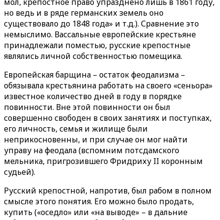
мол, крепостное право упразднено лишь в 1861 году,
но ведь и в ряде германских земель оно
существовало до 1848 года» и т.д.). Сравнение это
немыслимо. Вассальные европейские крестьяне
принадлежали поместью, русские крепостные
являлись личной собственностью помещика.
Европейская барщина – остаток феодализма –
обязывала крестьянина работать на своего «сеньора»
известное количество дней в году в порядке
повинности. Вне этой повинности он был
совершенно свободен в своих занятиях и поступках,
его личность, семья и жилище были
неприкосновенны, и при случае он мог найти
управу на феодала (вспомним потсдамского
мельника, пригрозившего Фридриху II коронным
судьей).
Русский крепостной, напротив, был рабом в полном
смысле этого понятия. Его можно было продать,
купить («оседло» или «на выводе» – в дальние