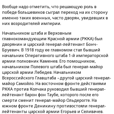
Вообще надо отметить, что решающую роль в
победе большевиков сыграл переход на их сторону
именно таких военных, часто дворян, увидевших в
них возродителей империи.
Начальником штаба и Верховным
главнокомандующим Красной армии (РККА) был
дворянин и царский генерал-лейтенант Бонч-
Бруевич. В 1918 году ее главкомом стал бывший
начальник Оперативного штаба 1-й императорской
армии полковник Каменев. Его помощником,
начальником Полевого штаба был генерал-майор
царской армии Лебедев. Начальником
Всероссийского Главштаба – другой царский генерал-
майор Самойло. На восточном фронте действиями
РККА против Колчака руководил бывший генерал-
лейтенант барон фон Таубе, которого после его
смерти сменит генерал-майор Ольдерогге. На
южном фронте Деникину противостояли генерал-
лейтенанты царской армии Егорьев и Селивачев.