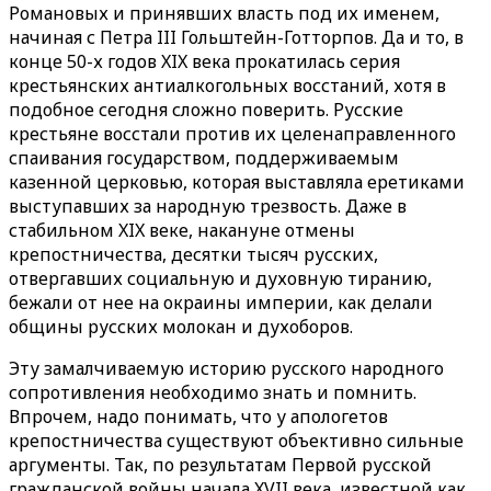
Романовых и принявших власть под их именем,
начиная с Петра III Гольштейн-Готторпов. Да и то, в
конце 50-х годов XIX века прокатилась серия
крестьянских антиалкогольных восстаний, хотя в
подобное сегодня сложно поверить. Русские
крестьяне восстали против их целенаправленного
спаивания государством, поддерживаемым
казенной церковью, которая выставляла еретиками
выступавших за народную трезвость. Даже в
стабильном XIX веке, накануне отмены
крепостничества, десятки тысяч русских,
отвергавших социальную и духовную тиранию,
бежали от нее на окраины империи, как делали
общины русских молокан и духоборов.
Эту замалчиваемую историю русского народного
сопротивления необходимо знать и помнить.
Впрочем, надо понимать, что у апологетов
крепостничества существуют объективно сильные
аргументы. Так, по результатам Первой русской
гражданской войны начала XVII века, известной как