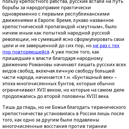
пользу крепостного рабства, русские встали на путь
борьбы за народоправие практически
одновременно с первыми республиканскими
движениями в Европе. Время, лукаво названное
крепостнической пропагандой «смутным», было
ничем иным как попыткой народной русской
революции, не сумевшей ясно сформулировать свои
цели и не завершенной до сих пор, но
не раз с тех
пор повторяющейся
. А уже после того, как
пришедшие к власти благодаря народному
движению Романовы начинают лишать русских всех
видов свобод, включая личную свободу большей
части народа, начинается т.н. «Бунташный век» –
эпоха многочисленных бунтов, которые обычно
ограничивают XVII веком, но которые на самом деле
продолжались до второй половины XVIII века.
Тишь да гладь, но не Божья благодать тиранического
крепостничества установилась в России лишь после
того, как одно за другим были подавлены
многочисленные восстания против тирании