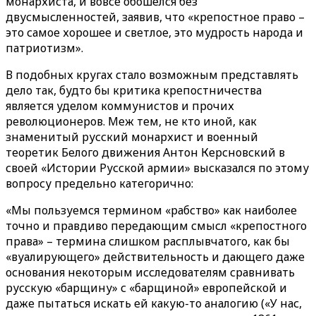
монархиста, и вовсе обошелся без
двусмысленностей, заявив, что «крепостное право –
это самое хорошее и светлое, это мудрость народа и
патриотизм».
В подобных кругах стало возможным представлять
дело так, будто бы критика крепостничества
является уделом коммунистов и прочих
революционеров. Меж тем, не кто иной, как
знаменитый русский монархист и военный
теоретик Белого движения Антон Керсновский в
своей «Истории Русской армии» высказался по этому
вопросу предельно категорично:
«Мы пользуемся термином «рабство» как наиболее
точно и правдиво передающим смысл «крепостного
права» – термина слишком расплывчатого, как бы
«вуалирующего» действительность и дающего даже
основания некоторым исследователям сравнивать
русскую «барщину» с «барщиной» европейской и
даже пытаться искать ей какую-то аналогию («У нас,