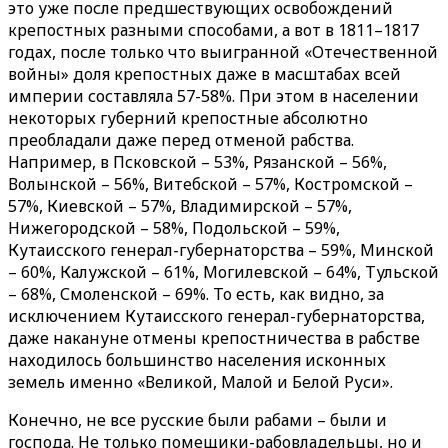
это уже после предшествующих освобождений
крепостных разными способами, а вот в 1811–1817
годах, после только что выигранной «Отечественной
войны» доля крепостных даже в масштабах всей
империи составляла 57-58%. При этом в населении
некоторых губерний крепостные абсолютно
преобладали даже перед отменой рабства.
Например, в Псковской – 53%, Рязанской – 56%,
Волынской – 56%, Витебской – 57%, Костромской –
57%, Киевской – 57%, Владимирской – 57%,
Нижегородской – 58%, Подольской – 59%,
Кутаисского генерал-губернаторства – 59%, Минской
– 60%, Калужской – 61%, Могилевской – 64%, Тульской
– 68%, Смоленской – 69%. То есть, как видно, за
исключением Кутаисского генерал-губернаторства,
даже накануне отмены крепостничества в рабстве
находилось большинство населения исконных
земель именно «Великой, Малой и Белой Руси».
Конечно, не все русские были рабами – были и
господа. Не только помещики-рабовладельцы, но и