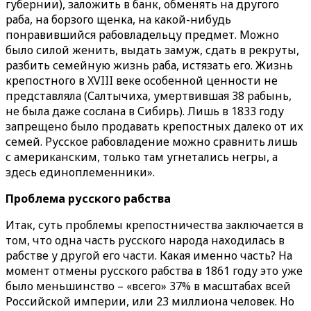
губернии), заложить в банк, обменять на другого
раба, на борзого щенка, на какой-нибудь
понравившийся рабовладельцу предмет. Можно
было силой женить, выдать замуж, сдать в рекруты,
разбить семейную жизнь раба, истязать его. Жизнь
крепостного в XVIII веке особенной ценности не
представляла (Салтычиха, умертвившая 38 рабынь,
не была даже сослана в Сибирь). Лишь в 1833 году
запрещено было продавать крепостных далеко от их
семей. Русское рабовладение можно сравнить лишь
с американским, только там угнетались негры, а
здесь единоплеменники».
Проблема русского рабства
Итак, суть проблемы крепостничества заключается в
том, что одна часть русского народа находилась в
рабстве у другой его части. Какая именно часть? На
момент отмены русского рабства в 1861 году это уже
было меньшинство – «всего» 37% в масштабах всей
Российской империи, или 23 миллиона человек. Но