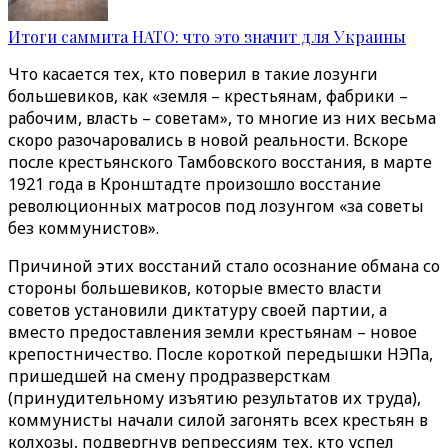
Итоги саммита НАТО: что это значит для Украины
Что касается тех, кто поверил в такие лозунги
большевиков, как «земля – крестьянам, фабрики –
рабочим, власть – советам», то многие из них весьма
скоро разочаровались в новой реальности. Вскоре
после крестьянского Тамбовского восстания, в марте
1921 года в Кронштадте произошло восстание
революционных матросов под лозунгом «за советы
без коммунистов».
Причиной этих восстаний стало осознание обмана со
стороны большевиков, которые вместо власти
советов установили диктатуру своей партии, а
вместо предоставления земли крестьянам – новое
крепостничество. После короткой передышки НЭПа,
пришедшей на смену продразверсткам
(принудительному изъятию результатов их труда),
коммунисты начали силой загонять всех крестьян в
колхозы, подвергнув репрессиям тех, кто успел