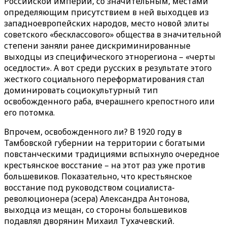
Российской империи, со значительным, местами
определяющим присутствием в ней выходцев из
западноевропейских народов, место новой элиты
советского «бесклассового» общества в значительной
степени заняли ранее дискриминированные
выходцы из специфического этнорегиона – «черты
оседлости». А вот среди русских в результате этого
жесткого социального переформатирования стал
доминировать социокультурный тип
освобожденного раба, вчерашнего крепостного или
его потомка.
Впрочем, освобожденного ли? В 1920 году в
Тамбовской губернии на территории с богатыми
повстанческими традициями вспыхнуло очередное
крестьянское восстание – на этот раз уже против
большевиков. Показательно, что крестьянское
восстание под руководством социалиста-
революционера (эсера) Александра Антонова,
выходца из мещан, со стороны большевиков
подавлял дворянин Михаил Тухачевский.