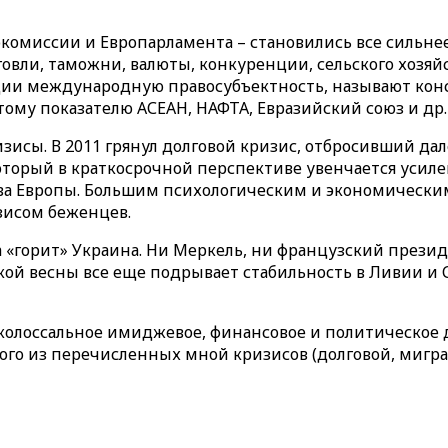
комиссии и Европарламента – становились все сильнее
говли, таможни, валюты, конкуренции, сельского хозя
ии международную правосубъектность, называют конс
ому показателю АСЕАН, НАФТА, Евразийский союз и др.
зисы. В 2011 грянул долговой кризис, отбросивший да
оторый в краткосрочной перспективе увенчается усилен
ва Европы. Большим психологическим и экономическим
зисом беженцев.
а «горит» Украина. Ни Меркель, ни французский прези
кой весны все еще подрывает стабильность в Ливии и 
колоссальное имиджевое, финансовое и политическое 
ждого из перечисленных мной кризисов (долговой, миг