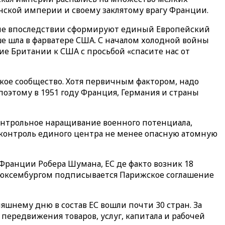
анской империи и своему заклятому врагу Франции.
орые впоследствии сформируют единый Европейский
ше шла в фарватере США. С началом холодной войны
ие Британии к США с просьбой «спасите нас от
ское сообщество. Хотя первичным фактором, надо
поэтому в 1951 году Франция, Германия и страны
онтрольное наращивание военного потенциала,
д контроль единого центра не менее опасную атомную
 Франции Робера Шумана, ЕС де факто возник 18
 Люксембургом подписывается Парижское соглашение
яшнему дню в состав ЕС вошли почти 30 стран. За
передвижения товаров, услуг, капитала и рабочей