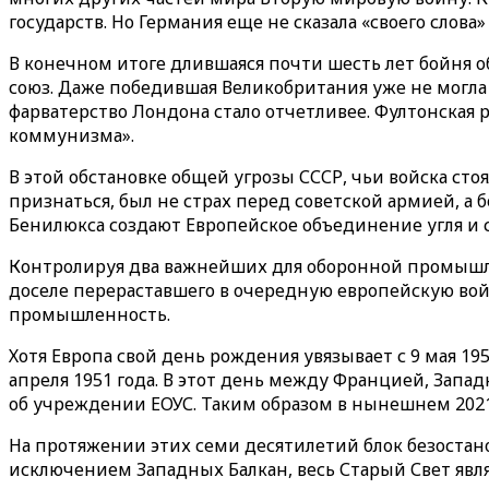
государств. Но Германия еще не сказала «своего сло
В конечном итоге длившаяся почти шесть лет бойня 
союз. Даже победившая Великобритания уже не могла
фарватерство Лондона стало отчетливее. Фултонская р
коммунизма».
В этой обстановке общей угрозы СССР, чьи войска сто
признаться, был не страх перед советской армией, а
Бенилюкса создают Европейское объединение угля и с
Контролируя два важнейших для оборонной промышле
доселе перераставшего в очередную европейскую вой
промышленность.
Хотя Европа свой день рождения увязывает с 9 мая 1
апреля 1951 года. В этот день между Францией, Зап
об учреждении ЕОУС. Таким образом в нынешнем 2021
На протяжении этих семи десятилетий блок безостано
исключением Западных Балкан, весь Старый Свет явля