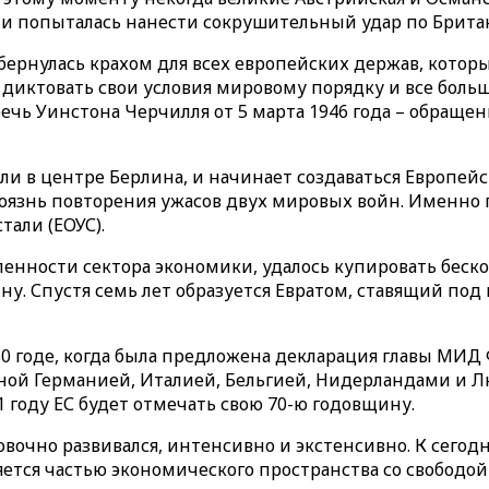
ва» и попыталась нанести сокрушительный удар по Брит
обернулась крахом для всех европейских держав, кот
 диктовать свои условия мировому порядку и все боль
ечь Уинстона Черчилля от 5 марта 1946 года – обращен
яли в центре Берлина, и начинает создаваться Европей
 боязнь повторения ужасов двух мировых войн. Именно 
тали (ЕОУС).
нности сектора экономики, удалось купировать беск
ну. Спустя семь лет образуется Евратом, ставящий по
950 годе, когда была предложена декларация главы МИД
адной Германией, Италией, Бельгией, Нидерландами и
 году ЕС будет отмечать свою 70-ю годовщину.
вочно развивался, интенсивно и экстенсивно. К сегодн
ется частью экономического пространства со свободой 