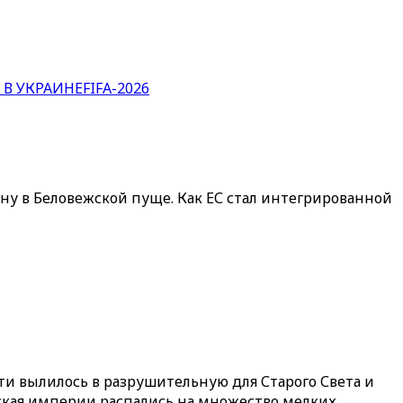
 В УКРАИНЕ
FIFA-2026
ану в Беловежской пуще. Как ЕС стал интегрированной
и вылилось в разрушительную для Старого Света и
ская империи распались на множество мелких