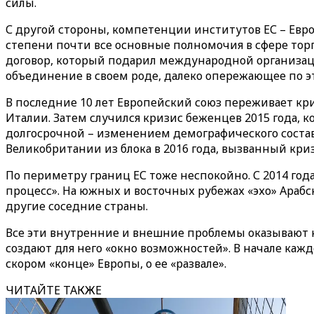
силы.
С другой стороны, компетенции институтов ЕС – Евро
степени почти все основные полномочия в сфере тор
договор, который подарил международной организац
объединение в своем роде, далеко опережающее по эт
В последние 10 лет Европейский союз переживает кри
Италии. Затем случился кризис беженцев 2015 года, к
долгосрочной – изменением демографического соста
Великобритании из блока в 2016 года, вызванный кри
По периметру границ ЕС тоже неспокойно. С 2014 год
процесс». На южных и восточных рубежах «эхо» Арабс
другие соседние страны.
Все эти внутренние и внешние проблемы оказывают 
создают для него «окно возможностей». В начале ка
скором «конце» Европы, о ее «развале».
ЧИТАЙТЕ ТАКЖЕ