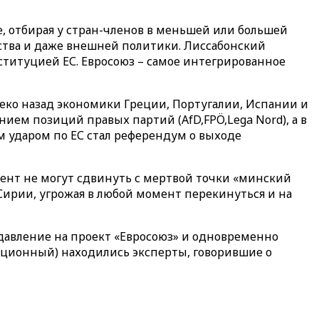
, отбирая у стран-членов в меньшей или большей
йства и даже внешней политики. Лиссабонский
титуцией ЕС. Евросоюз – самое интегрированное
леко назад экономики Греции, Португалии, Испании и
ием позиций правых партий (AfD,FPÖ,Lega Nord), а в
 ударом по ЕС стал референдум о выходе
дент не могут сдвинуть с мертвой точки «минский
Сирии, угрожая в любой момент перекинуться и на
давление на проект «Евросоюз» и одновременно
рационный) находились эксперты, говорившие о