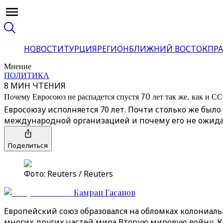
НОВОСТИ
ТУРЦИЯ
РЕГИОН
БЛИЖНИЙ ВОСТОК
ПРА
Мнение
ПОЛИТИКА
8 МИН ЧТЕНИЯ
Почему Евросоюз не распадется спустя 70 лет так же, как и С
Евросоюзу исполняется 70 лет. Почти столько же было
международной организацией и почему его не ожида
Поделиться
Фото: Reuters / Reuters
Камран Гасанов
Европейский союз образовался на обломках колониал
многих других частей мира Вторую мировую войну. К