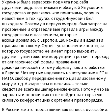
Украины была варварски подмята под себя
друзьями, родственниками и обслугой Януковича,
государство управлялось «по понятиям», хорошо
известным в тех кругах, откуда Янукович был
выходцем. Поэтому в первую очередь был запрос на
прозрачные и справедливые правила игры между
государством и населением, которые
ассоциировались с Европой. Да, каждый видел эти
правила по-своему. Одни – установление черты, за
которую государство не имеет право выходить,
другие – уничтожение коррупции, третьи – переход
от олигархической формы правления к
демократической по тому образцу, как это работает
в Европе. Четвертые надеялись на вступление в ЕС и
НАТО, свободу передвижения по цивилизованному
миру и т.д. А «зарплаты и пенсии» – только
следствие всего вышеперечисленного. Потому что за
зарплаты и пенсии никто не пойдет на открытую
силовую конфронтацию с органами правопорядка.
В России же это представили как всплеск русофобии,