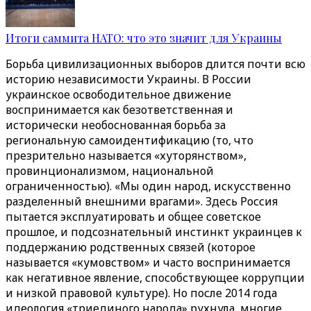
Итоги саммита НАТО: что это значит для Украины
Борьба цивилизационных выборов длится почти всю
историю независимости Украины. В России
украинское освободительное движение
воспринимается как безответственная и
исторически необоснованная борьба за
региональную самоидентификацию (то, что
презрительно называется «хуторянством»,
провинционализмом, национальной
ограниченностью). «Мы один народ, искусственно
разделенный внешними врагами». Здесь Россия
пытается эксплуатировать и общее советское
прошлое, и подсознательный инстинкт украинцев к
поддержанию родственных связей (которое
называется «кумовством» и часто воспринимается
как негативное явление, способствующее коррупции
и низкой правовой культуре). Но после 2014 года
идеология «триединого народа» рухнула, многие