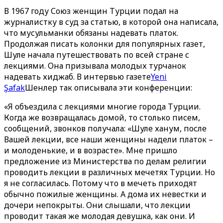
В 1967 году Союз женщин Турции подал на
журналистку в суд за статью, в которой она написала,
что мусульманки обязаны надевать платок.
Продолжая писать колонки для популярных газет,
Шуле начала путешествовать по всей стране с
лекциями. Она призывала молодых турчанок
надевать хиджаб. В интервью газете
Yeni
Şafak
Шенлер так описывала эти конференции:
«Я объездила с лекциями многие города Турции.
Когда же возвращалась домой, то столько писем,
сообщений, звонков получала: «Шуле ханум, после
Вашей лекции, все наши женщины надели платок –
и молоденькие, и в возрасте». Мне пришло
предложение из Министерства по делам религии
проводить лекции в различных мечетях Турции. Но
я не согласилась. Потому что в мечеть приходят
обычно пожилые женщины. А дома их невестки и
дочери непокрыты. Они слышали, что лекции
проводит такая же молодая девушка, как они. И