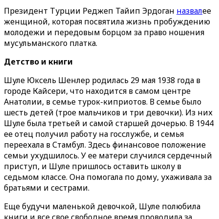
Президент Турции Реджеп Тайип Эрдоган
назвал
ее
женщиной, которая посвятила жизнь пробуждению
молодежи и передовым борцом за право ношения
мусульманского платка.
Детство и книги
Шуле Юксель Шенлер родилась 29 мая 1938 года в
городе Кайсери, что находится в самом центре
Анатолии, в семье турок-киприотов. В семье было
шесть детей (трое мальчиков и три девочки). Из них
Шуле была третьей и самой старшей дочерью. В 1944
ее отец получил работу на госслужбе, и семья
переехала в Стамбул. Здесь финансовое положение
семьи ухудшилось. У ее матери случился сердечный
приступ, и Шуле пришлось оставить школу в
седьмом классе. Она помогала по дому, ухаживала за
братьями и сестрами.
Еще будучи маленькой девочкой, Шуле полюбила
книги и все свое свободное время проводила за