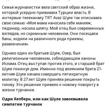
Семья журналистки вела светский образ жизни,
который усердно прививала Турции власть. В
интервью телеканалу TRT Avaz Шуле так описывала
свою семью: «Моя мама наносила себе макияж,
педикюр, носила шляпу. Мой отец был современных
взглядов, но скромным человеком. Они посещали
балы, ходили на различного рода приемы,
развлечения».
Однако один из братьев Шуле, Озер, был
религиозным человеком, соблюдающим каноны
Ислама. Отец выступал против этого, и старший брат
Шуле покинул дом. Именно под влиянием брата 21-
летняя Шуле начала совершать пятикратную
молитву. В 27 лет Шуле приняла решение покрыть
голову. Это решение привело к новому повороту в
жизни турчанки.
Одри Хепберн, или как Шуле завоевывала
симпатии турчанок