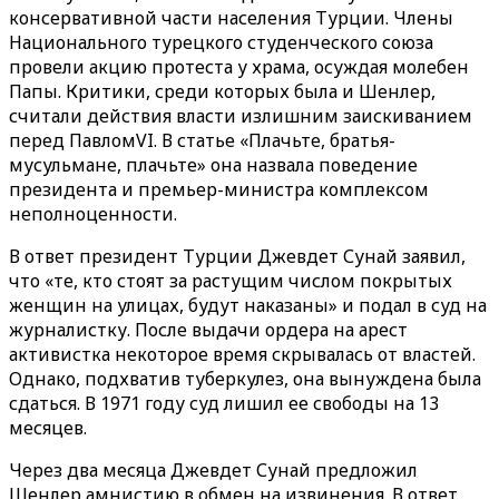
консервативной части населения Турции. Члены
Национального турецкого студенческого союза
провели акцию протеста у храма, осуждая молебен
Папы. Критики, среди которых была и Шенлер,
считали действия власти излишним заискиванием
перед ПавломVI. В статье «Плачьте, братья-
мусульмане, плачьте» она назвала поведение
президента и премьер-министра комплексом
неполноценности.
В ответ президент Турции Джевдет Сунай заявил,
что «те, кто стоят за растущим числом покрытых
женщин на улицах, будут наказаны» и подал в суд на
журналистку. После выдачи ордера на арест
активистка некоторое время скрывалась от властей.
Однако, подхватив туберкулез, она вынуждена была
сдаться. В 1971 году суд лишил ее свободы на 13
месяцев.
Через два месяца Джевдет Сунай предложил
Шенлер амнистию в обмен на извинения. В ответ