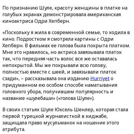
По признанию Шуле, красоту женщины в платке на
голубых экранах демонстрировала американская
киноактриса Одри Хепберн.
«Поскольку я жила в современной семье, то ходила в
кино. Подростком я смотрела картины с Одри
Хепберн. В фильмах ее голова была покрыта платком.
Мне это нравилось, но актриса завязывала платок
так, что передняя часть волос все же оставалась
непокрытой. Мы же покрывали всю голову,
полностью вместе с шеей, и завязывали платок
сзади», – рассказывала она изданию
Hurriyet
о
придуманном ею особом способе наматывания
головного убора, получившем популярность и
название «шулебаши» («голова Шуле»).
В своих статьях Шуле Юксель Шенлер, которая стала
первой турецкой журналисткой в хиджабе,
защищала право мусульманок на ношение этого
атрибута.