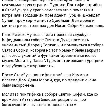
мусульманскую страну – Турцию. Понтифик прибыл
в Стамбул, где у трапа самолета его с почестями
встречали тогдашний президент Турции Джевдет
Сунай, премьер-министр Сулейман Демирель и
министр иностранных дел Ихсан Сабри Чаглаянгиль.
Папе Римскому позволили провести службу в
Кафедральном соборе Святого Духа, посетить
знаменитый Дворец Топкапы и помолиться в соборе
Святой Софии, которая на тот момент была закрыта
для богослужений и функционировала в качестве
музея. Молитву Павла VI демонстрировали турецкие
и зарубежные журналисты.
После Стамбула понтифик прибыл в Измир и
посетил Дом Девы Марии, где, по преданию, она
была захоронена.
Молитва понтифика в соборе Святой Софии, где со
временен Ататюрка было запрещено всякое
богослужение, вызвала недовольство у