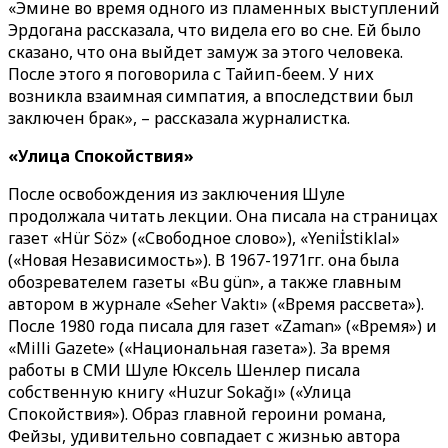
«Эмине во время одного из пламенных выступлений
Эрдогана рассказала, что видела его во сне. Ей было
сказано, что она выйдет замуж за этого человека.
После этого я поговорила с Тайип-беем. У них
возникла взаимная симпатия, а впоследствии был
заключен брак», – рассказала журналистка.
«Улица Спокойствия»
После освобождения из заключения Шуле
продолжала читать лекции. Она писала на страницах
газет «Hür Söz» («Свободное слово»), «Yeniİstiklal»
(«Новая Независимость»). В 1967-1971гг. она была
обозревателем газеты «Bu gün», а также главным
автором в журнале «Seher Vaktı» («Время рассвета»).
После 1980 года писала для газет «Zaman» («Время») и
«Milli Gazete» («Национальная газета»). За время
работы в СМИ Шуле Юксель Шенлер писала
собственную книгу «Huzur Sokağı» («Улица
Спокойствия»). Образ главной героини романа,
Фейзы, удивительно совпадает с жизнью автора