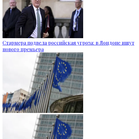
Стармера подвела российская угроза: в Лондоне ищут
нового премьера