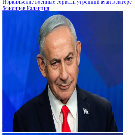
Израильские военные сорвали утренний азан в лагере
беженцев Каландия