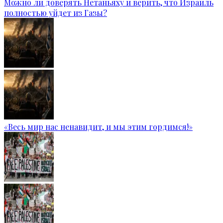
Можно ли доверять Нетаньяху и верить, что Израиль
полностью уйдет из Газы?
«Весь мир нас ненавидит, и мы этим гордимся!»