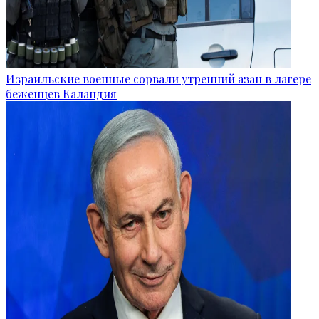
Израильские военные сорвали утренний азан в лагере
беженцев Каландия