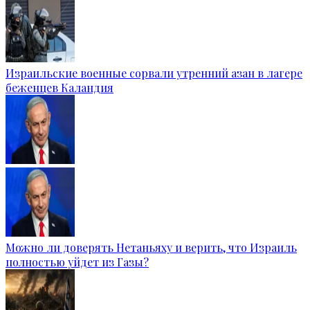
Израильские военные сорвали утренний азан в лагере
беженцев Каландия
Можно ли доверять Нетаньяху и верить, что Израиль
полностью уйдет из Газы?