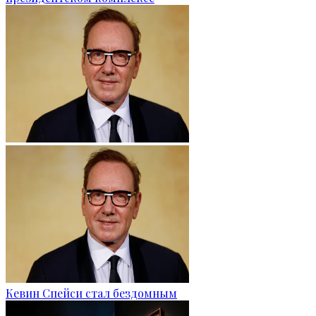
Кевин Спейси стал бездомным