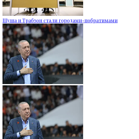
Шуша и Трабзон стали городами-побратимами