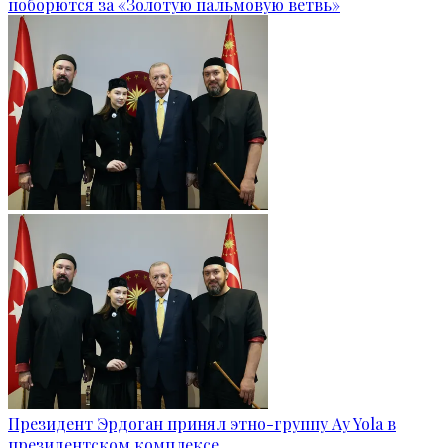
поборются за «Золотую пальмовую ветвь»
Президент Эрдоган принял этно-группу Ay Yola в
президентском комплексе