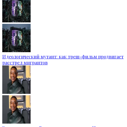
Идеологический мутант: как треш-фильм продвигает
расстрел мигрантов