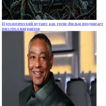
Идеологический мутант: как треш-фильм продвигает
расстрел мигрантов