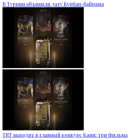
В Турции объявили дату Курбан-байрама
TRT выходит в главный конкурс Канн: три фильма