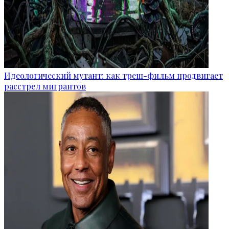
Идеологический мутант: как треш-фильм продвигает
расстрел мигрантов