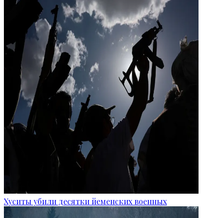
Хуситы убили десятки йеменских военных