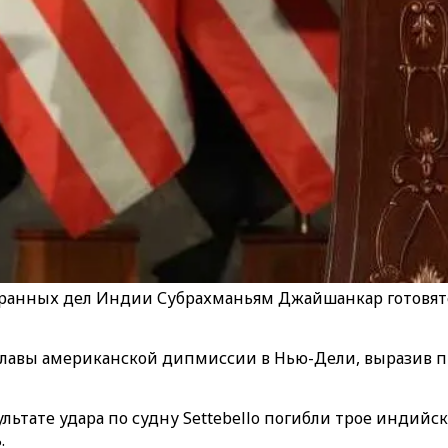
транных дел Индии Субрахманьям Джайшанкар готовят
 главы американской дипмиссии в Нью-Дели, выразив 
ультате удара по судну Settebello погибли трое индийс
.