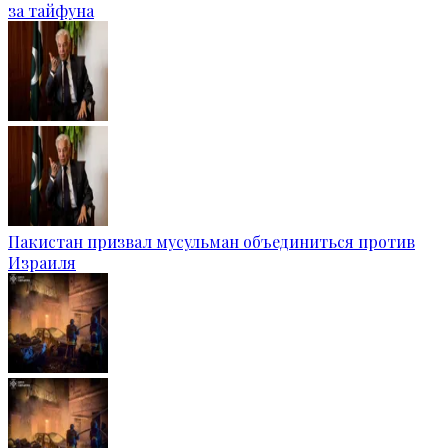
за тайфуна
Пакистан призвал мусульман объединиться против
Израиля