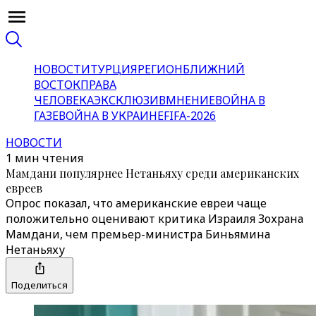
НОВОСТИ
ТУРЦИЯ
РЕГИОН
БЛИЖНИЙ
ВОСТОК
ПРАВА
ЧЕЛОВЕКА
ЭКСКЛЮЗИВ
МНЕНИЕ
ВОЙНА В
ГАЗЕ
ВОЙНА В УКРАИНЕ
FIFA-2026
НОВОСТИ
1 мин чтения
Мамдани популярнее Нетаньяху среди американских
евреев
Опрос показал, что американские евреи чаще
положительно оценивают критика Израиля Зохрана
Мамдани, чем премьер-министра Биньямина
Нетаньяху
Поделиться