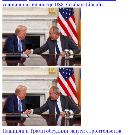
условия на авианосце USS Abraham Lincoln
Пашинян и Трамп обсудили запуск строительства