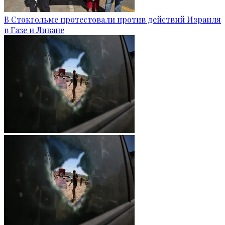
В Стокгольме протестовали против действий Израиля
в Газе и Ливане