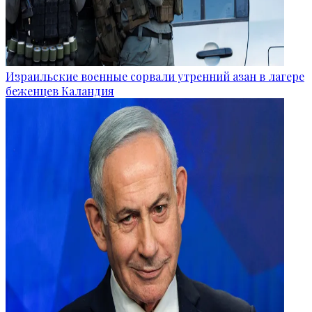
Израильские военные сорвали утренний азан в лагере
беженцев Каландия