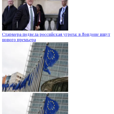
Стармера подвела российская угроза: в Лондоне ищут
нового премьера