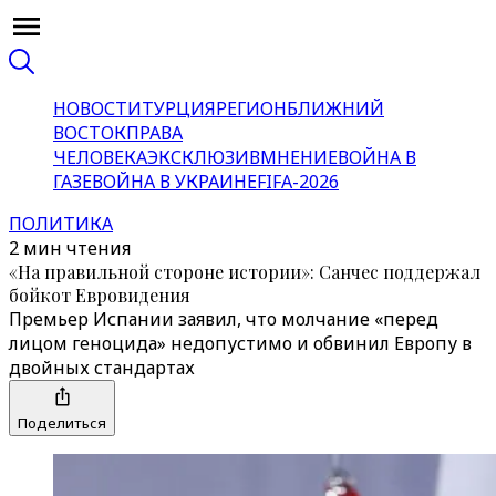
НОВОСТИ
ТУРЦИЯ
РЕГИОН
БЛИЖНИЙ
ВОСТОК
ПРАВА
ЧЕЛОВЕКА
ЭКСКЛЮЗИВ
МНЕНИЕ
ВОЙНА В
ГАЗЕ
ВОЙНА В УКРАИНЕ
FIFA-2026
ПОЛИТИКА
2 мин чтения
«На правильной стороне истории»: Санчес поддержал
бойкот Евровидения
Премьер Испании заявил, что молчание «перед
лицом геноцида» недопустимо и обвинил Европу в
двойных стандартах
Поделиться