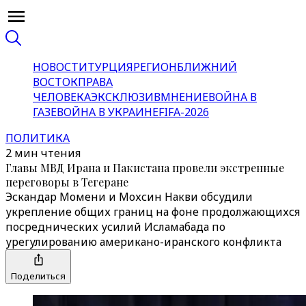
НОВОСТИ
ТУРЦИЯ
РЕГИОН
БЛИЖНИЙ
ВОСТОК
ПРАВА
ЧЕЛОВЕКА
ЭКСКЛЮЗИВ
МНЕНИЕ
ВОЙНА В
ГАЗЕ
ВОЙНА В УКРАИНЕ
FIFA-2026
ПОЛИТИКА
2 мин чтения
Главы МВД Ирана и Пакистана провели экстренные
переговоры в Тегеране
Эскандар Момени и Мохсин Накви обсудили
укрепление общих границ на фоне продолжающихся
посреднических усилий Исламабада по
урегулированию американо-иранского конфликта
Поделиться