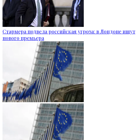
Стармера подвела российская угроза: в Лондоне ищут
нового премьера