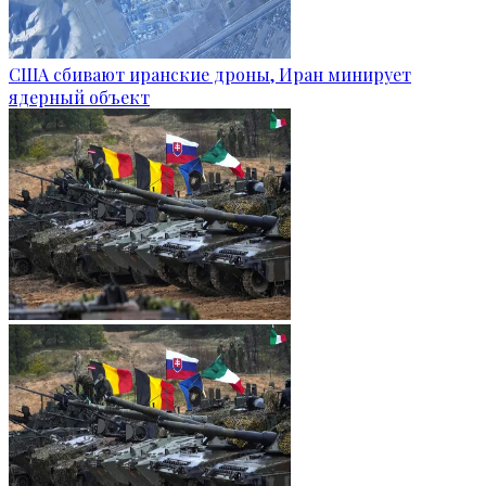
США сбивают иранские дроны, Иран минирует
ядерный объект