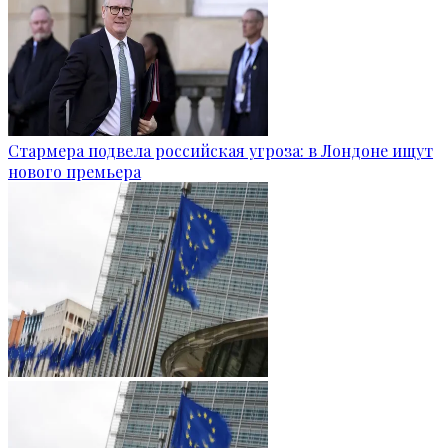
Стармера подвела российская угроза: в Лондоне ищут
нового премьера