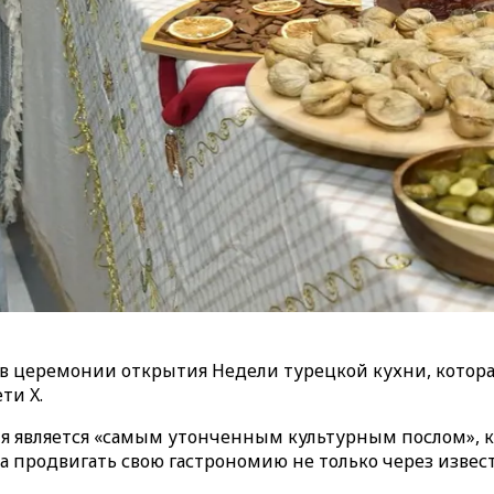
в церемонии открытия Недели турецкой кухни, которая
ти X.
ня является «самым утонченным культурным послом», 
 продвигать свою гастрономию не только через извест