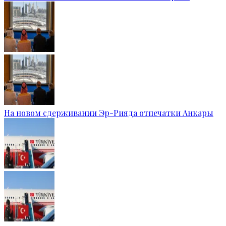
На новом сдерживании Эр-Рияда отпечатки Анкары