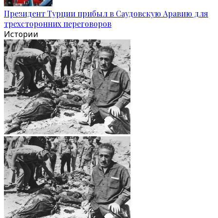
Президент Турции прибыл в Саудовскую Аравию для
трехсторонних переговоров
Истории