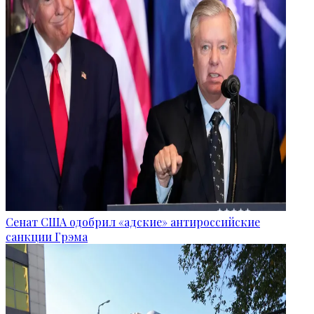
Сенат США одобрил «адские» антироссийские
санкции Грэма