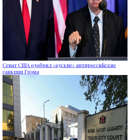
Сенат США одобрил «адские» антироссийские
санкции Грэма