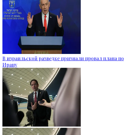
В израильской разведке признали провал плана по
Ирану