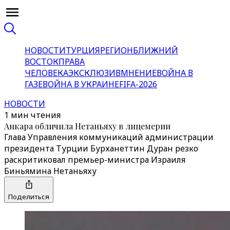
НОВОСТИ
ТУРЦИЯ
РЕГИОН
БЛИЖНИЙ
ВОСТОК
ПРАВА
ЧЕЛОВЕКА
ЭКСКЛЮЗИВ
МНЕНИЕ
ВОЙНА В
ГАЗЕ
ВОЙНА В УКРАИНЕ
FIFA-2026
НОВОСТИ
1 мин чтения
Анкара обличила Нетаньяху в лицемерии
Глава Управления коммуникаций администрации
президента Турции Бурханеттин Дуран резко
раскритиковал премьер-министра Израиля
Биньямина Нетаньяху
Поделиться