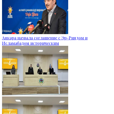
Анкара назвала соглашение с Эр-Риядом и
Исламабадом историческим