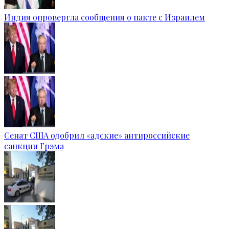
Индия опровергла сообщения о пакте с Израилем
Сенат США одобрил «адские» антироссийские
санкции Грэма