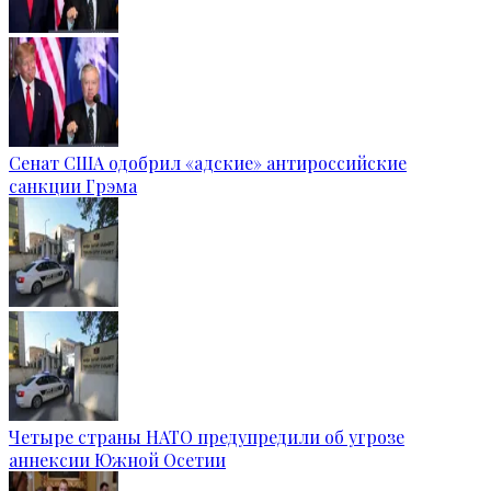
Сенат США одобрил «адские» антироссийские
санкции Грэма
Четыре страны НАТО предупредили об угрозе
аннексии Южной Осетии