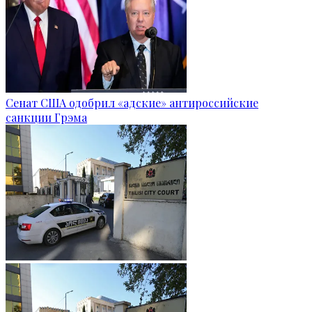
Сенат США одобрил «адские» антироссийские
санкции Грэма