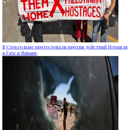
В Стокгольме протестовали против действий Израиля
в Газе и Ливане