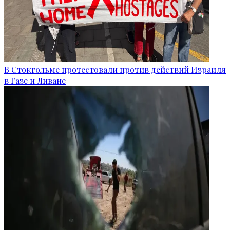
В Стокгольме протестовали против действий Израиля
в Газе и Ливане