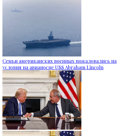
Семьи американских военных пожаловались на
условия на авианосце USS Abraham Lincoln