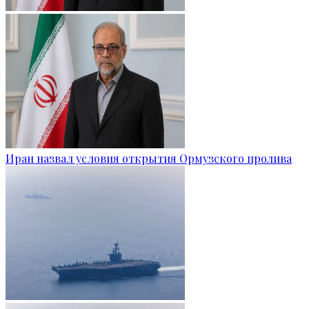
Иран назвал условия открытия Ормузского пролива