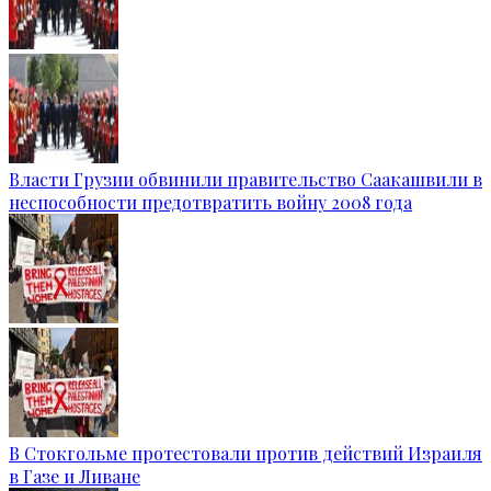
Власти Грузии обвинили правительство Саакашвили в
неспособности предотвратить войну 2008 года
В Стокгольме протестовали против действий Израиля
в Газе и Ливане