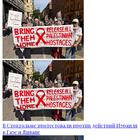
В Стокгольме протестовали против действий Израиля
в Газе и Ливане