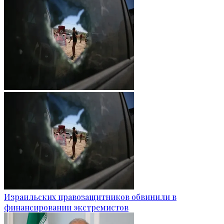
Израильских правозащитников обвинили в
финансировании экстремистов