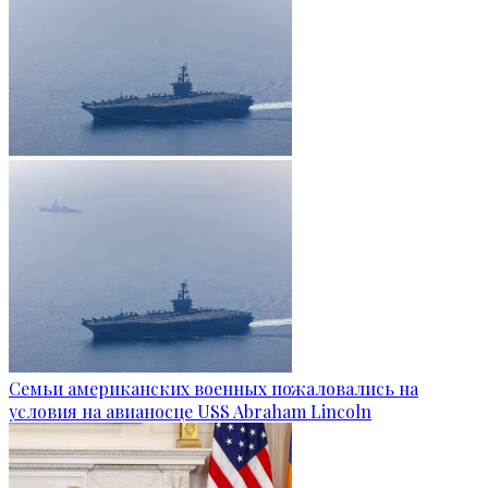
Семьи американских военных пожаловались на
условия на авианосце USS Abraham Lincoln