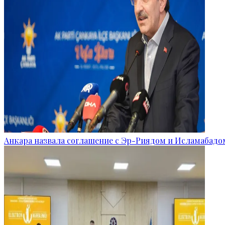
Анкара назвала соглашение с Эр-Риядом и Исламабад