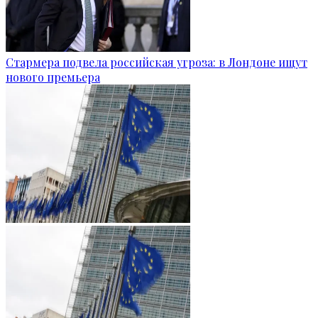
Стармера подвела российская угроза: в Лондоне ищут
нового премьера