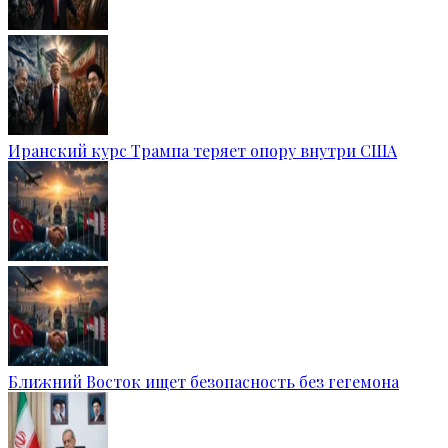
Иранский курс Трампа теряет опору внутри США
Ближний Восток ищет безопасность без гегемона