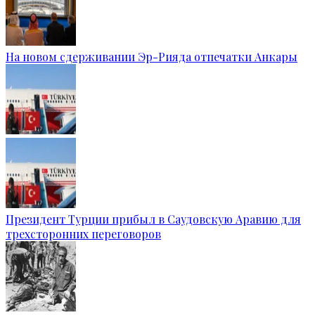
На новом сдерживании Эр-Рияда отпечатки Анкары
Президент Турции прибыл в Саудовскую Аравию для
трехсторонних переговоров