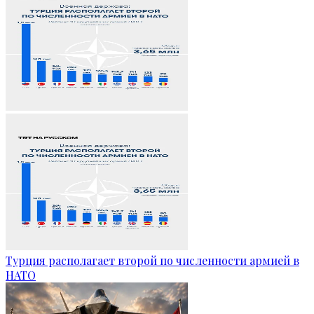
Турция располагает второй по численности армией в
НАТО