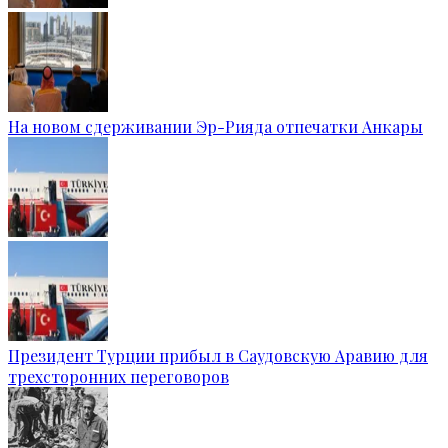
На новом сдерживании Эр-Рияда отпечатки Анкары
Президент Турции прибыл в Саудовскую Аравию для
трехсторонних переговоров