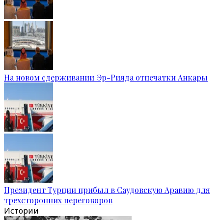
На новом сдерживании Эр-Рияда отпечатки Анкары
Президент Турции прибыл в Саудовскую Аравию для
трехсторонних переговоров
Истории