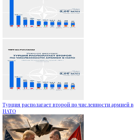
Турция располагает второй по численности армией в
НАТО