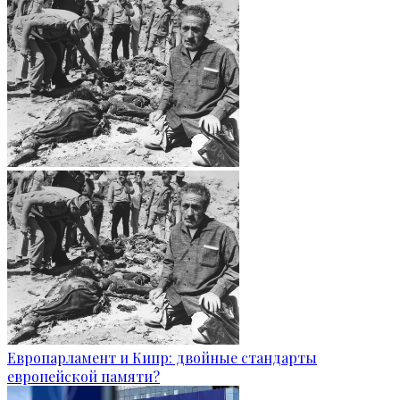
Европарламент и Кипр: двойные стандарты
европейской памяти?