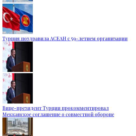
Турция поздравила АСЕАН с 59-летием организации
Вице-президент Турции прокомментировал
Мекканское соглашение о совместной обороне