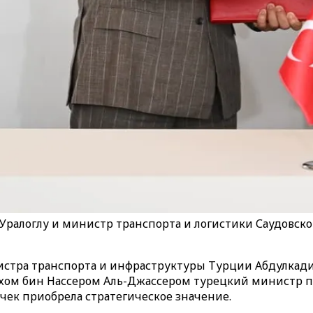
ралоглу и министр транспорта и логистики Саудовско
стра транспорта и инфраструктуры Турции Абдулкадира
хом бин Нассером Аль-Джассером турецкий министр по
чек приобрела стратегическое значение.