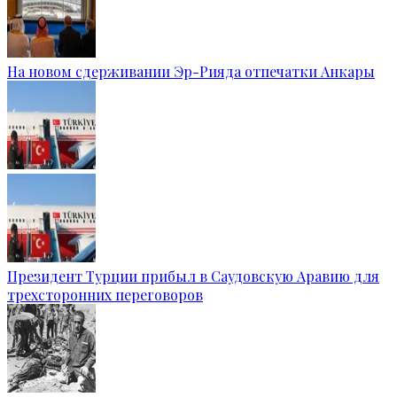
На новом сдерживании Эр-Рияда отпечатки Анкары
Президент Турции прибыл в Саудовскую Аравию для
трехсторонних переговоров