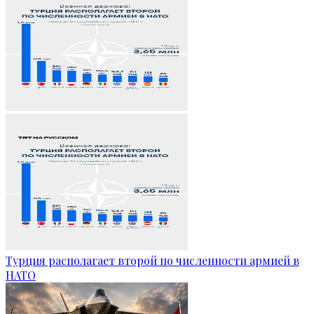
Турция располагает второй по численности армией в
НАТО