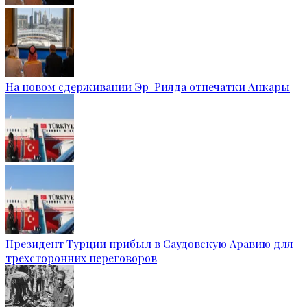
На новом сдерживании Эр-Рияда отпечатки Анкары
Президент Турции прибыл в Саудовскую Аравию для
трехсторонних переговоров