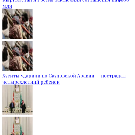
млн
Хуситы ударили по Саудовской Аравии — пострадал
четырехлетний ребенок