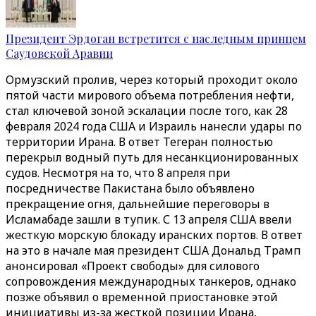
Президент Эрдоган встретится с наследным принцем
Саудовской Аравии
Ормузский пролив, через который проходит около
пятой части мирового объема потребления нефти,
стал ключевой зоной эскалации после того, как 28
февраля 2024 года США и Израиль нанесли удары по
территории Ирана. В ответ Тегеран полностью
перекрыл водный путь для несанкционированных
судов. Несмотря на то, что 8 апреля при
посредничестве Пакистана было объявлено
прекращение огня, дальнейшие переговоры в
Исламабаде зашли в тупик. С 13 апреля США ввели
жесткую морскую блокаду иранских портов. В ответ
на это в начале мая президент США Дональд Трамп
анонсировал «Проект свободы» для силового
сопровождения международных танкеров, однако
позже объявил о временной приостановке этой
инициативы из-за жесткой позиции Ирана,