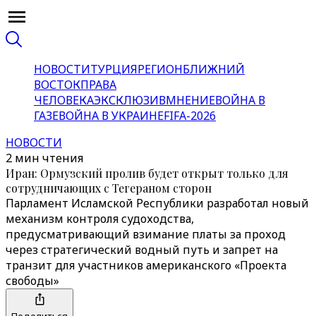
НОВОСТИ
ТУРЦИЯ
РЕГИОН
БЛИЖНИЙ
ВОСТОК
ПРАВА
ЧЕЛОВЕКА
ЭКСКЛЮЗИВ
МНЕНИЕ
ВОЙНА В
ГАЗЕ
ВОЙНА В УКРАИНЕ
FIFA-2026
НОВОСТИ
2 мин чтения
Иран: Ормузский пролив будет открыт только для
сотрудничающих с Тегераном сторон
Парламент Исламской Республики разработал новый
механизм контроля судоходства,
предусматривающий взимание платы за проход
через стратегический водный путь и запрет на
транзит для участников американского «Проекта
свободы»