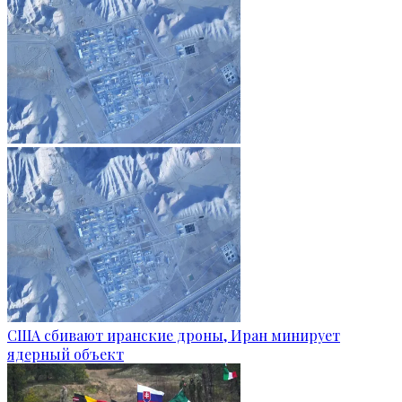
США сбивают иранские дроны, Иран минирует
ядерный объект