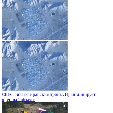
США сбивают иранские дроны, Иран минирует
ядерный объект