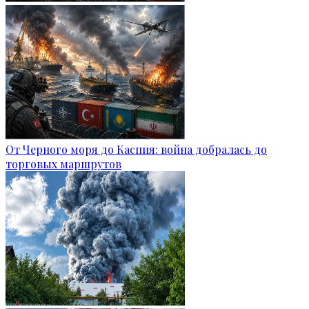
От Черного моря до Каспия: война добралась до
торговых маршрутов