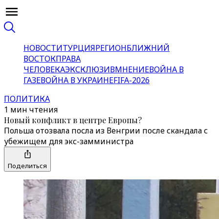
НОВОСТИ
ТУРЦИЯ
РЕГИОН
БЛИЖНИЙ
ВОСТОК
ПРАВА
ЧЕЛОВЕКА
ЭКСКЛЮЗИВ
МНЕНИЕ
ВОЙНА В
ГАЗЕ
ВОЙНА В УКРАИНЕ
FIFA-2026
ПОЛИТИКА
1 мин чтения
Новый конфликт в центре Европы?
Польша отозвала посла из Венгрии после скандала с
убежищем для экс-замминистра
Поделиться