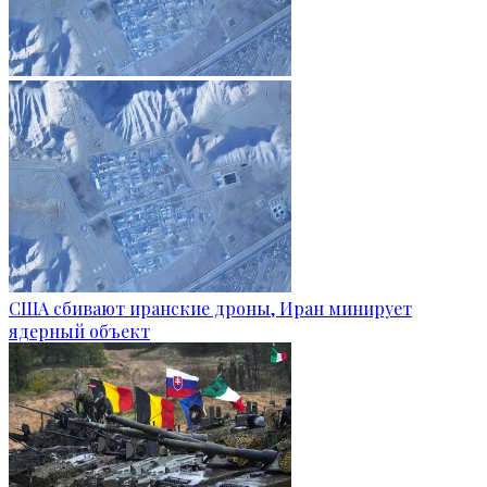
США сбивают иранские дроны, Иран минирует
ядерный объект