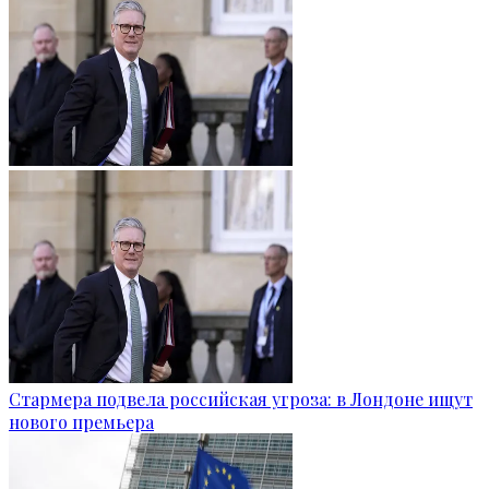
Стармера подвела российская угроза: в Лондоне ищут
нового премьера