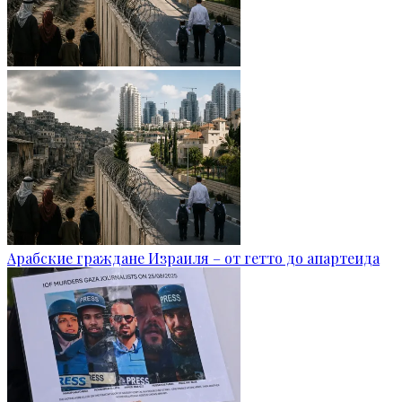
Арабские граждане Израиля – от гетто до апартеида