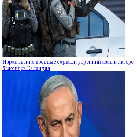
Израильские военные сорвали утренний азан в лагере
беженцев Каландия