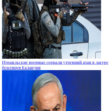
Израильские военные сорвали утренний азан в лагере
беженцев Каландия