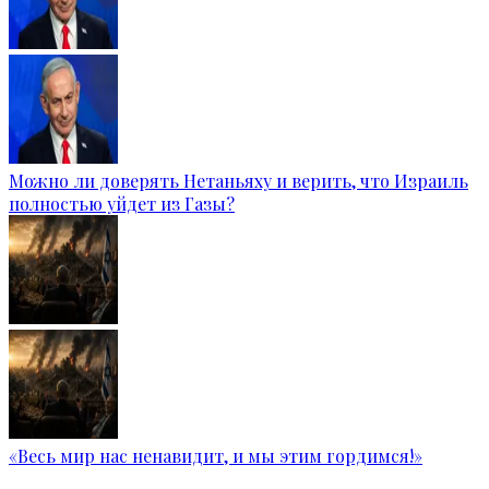
Можно ли доверять Нетаньяху и верить, что Израиль
полностью уйдет из Газы?
«Весь мир нас ненавидит, и мы этим гордимся!»