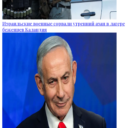
Израильские военные сорвали утренний азан в лагере
беженцев Каландия