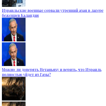
Израильские военные сорвали утренний азан в лагере
беженцев Каландия
Можно ли доверять Нетаньяху и верить, что Израиль
полностью уйдет из Газы?