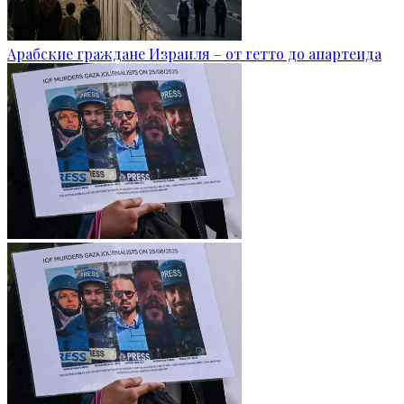
Арабские граждане Израиля – от гетто до апартеида