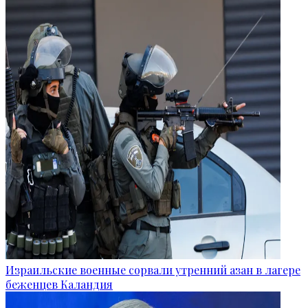
Израильские военные сорвали утренний азан в лагере
беженцев Каландия