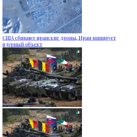
США сбивают иранские дроны, Иран минирует
ядерный объект