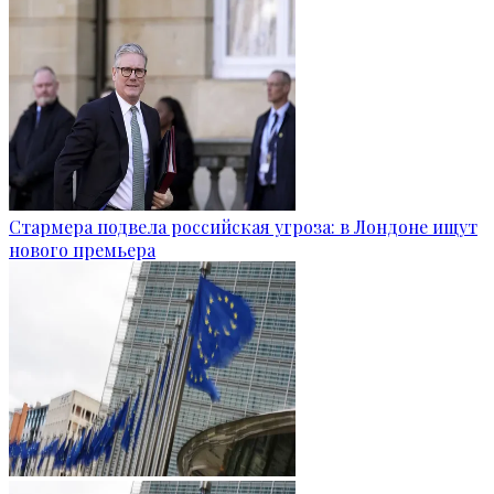
Стармера подвела российская угроза: в Лондоне ищут
нового премьера