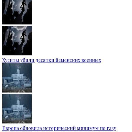
Хуситы убили десятки йеменских военных
Европа обновила исторический минимум по газу