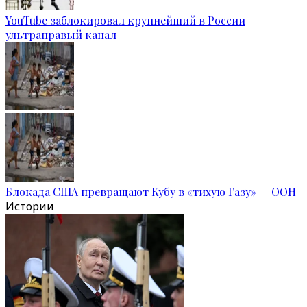
YouTube заблокировал крупнейший в России
ультраправый канал
Блокада США превращают Кубу в «тихую Газу» — ООН
Истории