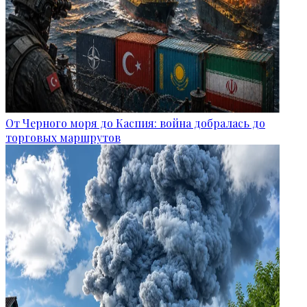
От Черного моря до Каспия: война добралась до
торговых маршрутов