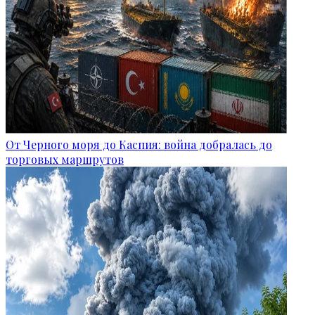
От Черного моря до Каспия: война добралась до
торговых маршрутов