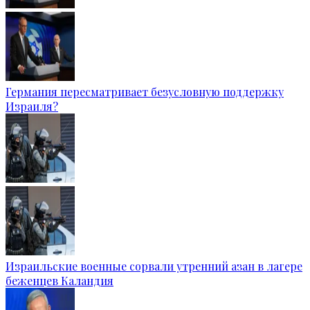
Германия пересматривает безусловную поддержку
Израиля?
Израильские военные сорвали утренний азан в лагере
беженцев Каландия