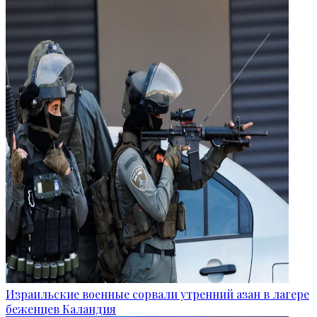
Израильские военные сорвали утренний азан в лагере
беженцев Каландия