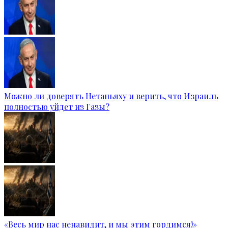
Можно ли доверять Нетаньяху и верить, что Израиль
полностью уйдет из Газы?
«Весь мир нас ненавидит, и мы этим гордимся!»