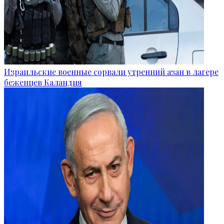
Израильские военные сорвали утренний азан в лагере
беженцев Каландия