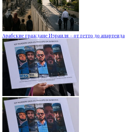
Арабские граждане Израиля – от гетто до апартеида