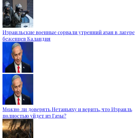
Израильские военные сорвали утренний азан в лагере
беженцев Каландия
Можно ли доверять Нетаньяху и верить, что Израиль
полностью уйдет из Газы?